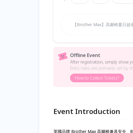
【Brother Max】高腳椅夏日超
Offline Event
After registration, simply show 
Entry rules are primarily set by t
How to Collect Tickets?
Event Introduction
英國品牌 Brother Max 高腳椅兼具安全