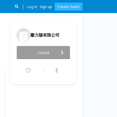
Log in
Sign up
Create Event
馨力陽有限公司
【Brother Max】安全穩固、時
Closed
尚耐用高腳椅現省1000!!
2013.06.18 (Tue) 10:00 - 06.29
(Sat) 18:00 (GMT+8)