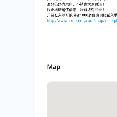
連好爸媽庹宗康、小禎也大為稱讚！
現正舉辦超值優惠！錯過絕對可惜！
只要登入即可以現省1000超優惠價輕鬆入
http://www.in-mommy.com/shop/index.
Map