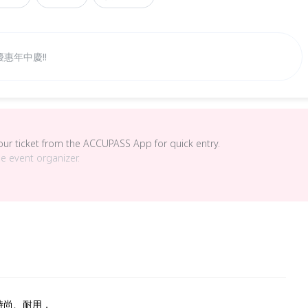
優惠年中慶!!
your ticket from the ACCUPASS App for quick entry.
he event organizer.
、時尚、耐用，