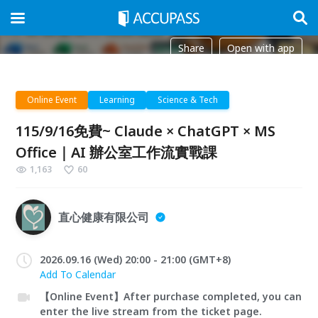
Share
Open with app
Online Event
Learning
Science & Tech
115/9/16免費~ Claude × ChatGPT × MS
Office｜AI 辦公室工作流實戰課
1,163
60
直心健康有限公司
2026.09.16 (Wed) 20:00 - 21:00 (GMT+8)
Add To Calendar
【Online Event】After purchase completed, you can
enter the live stream from the ticket page.