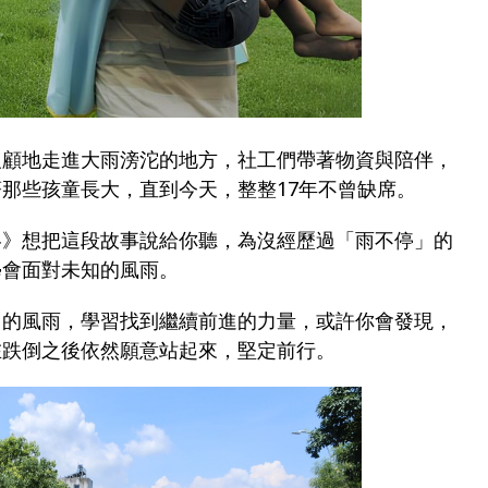
反顧地走進大雨滂沱的地方，社工們帶著物資與陪伴，
那些孩童長大，直到今天，整整17年不曾缺席。
略》想把這段故事說給你聽，為沒經歷過「雨不停」的
學會面對未知的風雨。
己的風雨，學習找到繼續前進的力量，或許你會發現，
在跌倒之後依然願意站起來，堅定前行。