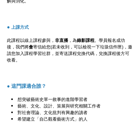
解與消化。
●
上課方式
此課程以線上課程參與，
非直播
，為
錄影課程
。學員報名成功
後，我們將
會
寄信給您(若未收到，可以檢視一下垃圾信件匣)，邀
請您加入課程學習社群，並寄送課程兌換代碼，兌換課程後方可
收看。
● 這門課適合誰？
想突破藝術史單一敘事的進階學習者
藝術、文化、設計、策展與研究相關工作者
對社會理論、文化批判有興趣的讀者
希望建立「自己觀看藝術方式」的人