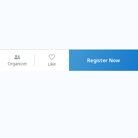
Register Now
Organizer
Like
You may like