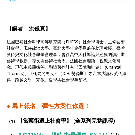
【講者 | 洪儀真】
法國巴黎社會科學高等研究院（EHESS）社會學博士，主修藝術
社會學。現任政治大學、臺北大學社會學系兼任助理教授、臺灣
藝術與文化社會學學會理事，曾任高中人社導論與經典閱讀計畫
藝術學教授。專長為藝術社會學、法國社會理論、視覺文化研
究、現代主義藝術等。翻譯著作計有《回憶咖啡館》 (Chantal
Thomas)、《死去的男人》（D.H. 勞倫斯》等六本法語和英語原
典，跨越文學、宗教、哲學與社會學等領域。
● 馬上報名：彈性方案任你選！
【當藝術遇上社會學】 (全系列完整課程)
（1）
原價11600，
限時7折最優惠 ＄8,120
（
29