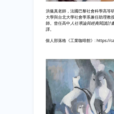
洪儀真老
師，法國巴黎社會科學高等
大學與台北大學社會學系兼任助理教
師。曾任
高中
人社導論與經典閱讀計
譯。
個人部落格《工業咖啡館》: https://cafein