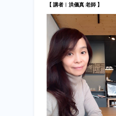
【 講者︱洪儀真 老師 】