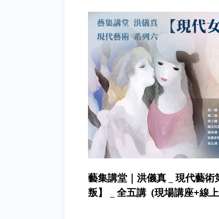
藝集講堂｜洪儀真 _ 現代藝
叛】 _ 全五講 (現場講座+線