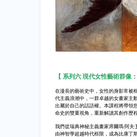
【 系列六 現代女性藝術群像
在漫長的藝術史中，女性的身影常被
代主義浪潮中，一群卓越的女畫家主
出屬於自己的話語權。本課程將帶領
命史的雙重視角，重新解讀其創作歷
我們從瑞典神秘主義畫家席爾瑪·阿夫·
由神智學超越時代框限，成為比康丁