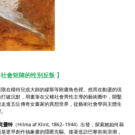
：社會矩陣的性別反叛 】
框限在模特兒或大師的繆斯等附庸角色裡。然而在動盪的現
動打破沉默，用畫筆在父權社會男性主導的藝術圈中，開鑿
您走進五位傳奇女畫家的異想世界，從藝術社會學與主體生
程。
克靈特
（Hilma af Klint, 1862–1944）出發，探索她如何藉
斯基更早創作抽象畫的隱匿先驅。接著造訪巴黎前衛浪潮，