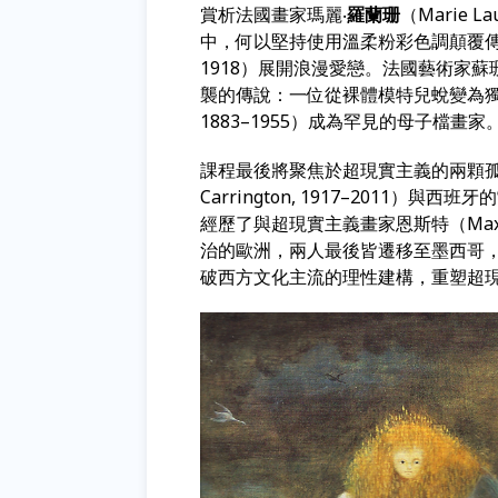
賞析法國畫家瑪麗‧
羅蘭珊
（Marie 
中，何以堅持使用溫柔粉彩色調顛覆傳統，並與詩
1918）展開浪漫愛戀。法國藝術家蘇珊
襲的傳說：一位從裸體模特兒蛻變為
1883–1955）成為罕見的母子檔畫家
課程最後將聚焦於超現實主義的兩顆孤
Carrington, 1917–2011）與西班
經歷了與超現實主義畫家恩斯特（Max E
治的歐洲，兩人最後皆遷移至墨西哥
破西方文化主流的理性建構，重塑超