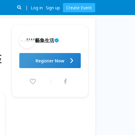
Log in
Sign up
Create Event
藝集生活
座
藝集講堂｜洪儀真 _ 現代藝術第
Register Now
六期【現代女性藝術群像：社會
矩陣的性別反叛】 _ 全五講 (現
場講座+線上講座)
2026.08.06 (Thu) 19:30 - 09.03
(Thu) 21:30 (GMT+8)