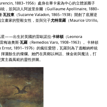
Laurencin, 1883–1956）處身在畢卡索為中心的立體派圈子
人阿波里奈爾（Guillaume Apollinaire, 1880–
‧
瓦拉東
（Suzanne Valadon, 1865–1938）開創了底層逆
獨立畫家的堅毅女性，並與兒子
尤特里羅
（Maurice Utrillo,
。
星——出生於英國的雷歐諾拉‧
卡林頓
（Leonora
牙的雷梅迪奧斯‧
瓦羅
（Remedios Varo, 1908–1963）。卡林頓
rnst, 1891–1976）的瘋狂愛戀，瓦羅則為了逃離納粹統
，揮灑餘生的燦爛。她們在異鄉以神話、煉金術與魔法，打
現實主義風範的靈性拼圖。