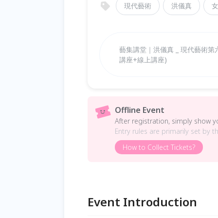
現代藝術
洪儀真
藝集講堂｜洪儀真 _ 現代藝術第
講座+線上講座)
Offline Event
After registration, simply show 
Entry rules are primarily set by t
How to Collect Tickets?
Event Introduction