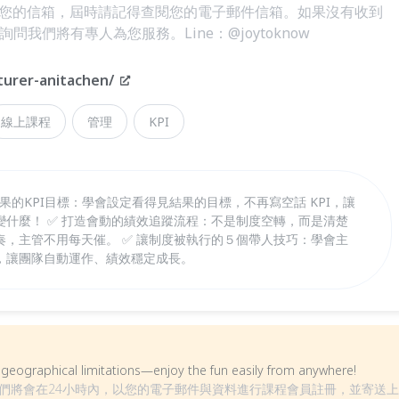
您的信箱，屆時請記得查閱您的電子郵件信箱。如果沒有收到
問我們將有專人為您服務。Line：@joytoknow
turer-anitachen/
線上課程
管理
KPI
成果的KPI目標：學會設定看得見結果的目標，不再寫空話 KPI，讓
什麼！ ✅ 打造會動的績效追蹤流程：不是制度空轉，而是清楚
，主管不用每天催。 ✅ 讓制度被執行的５個帶人技巧：學會主
，讓團隊自動運作、績效穩定成長。
om geographical limitations—enjoy the fun easily from anywhere!
們將會在24小時內，以您的電子郵件與資料進行課程會員註冊，並寄送上