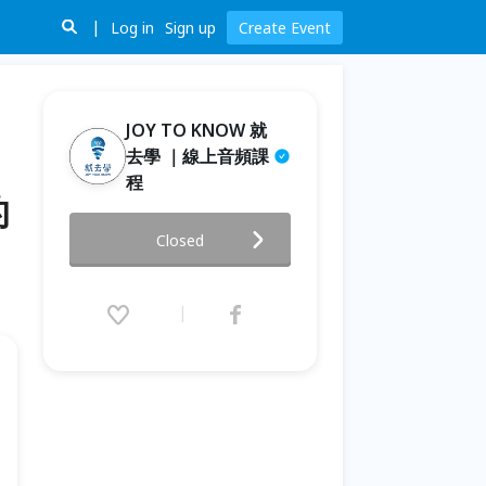
Log in
Sign up
Create Event
JOY TO KNOW 就
去學 ｜線上音頻課
程
的
永久重複收聽【主管績效管理實
Closed
戰課】線上音頻課程，把數字變
行動，讓KPI不只是作業，建立
團隊的追蹤節奏，主管不再孤軍
奮戰扛績效
2026.06.21 (Sun) 00:00 - 07.31
(Fri) 23:55 (GMT+8)