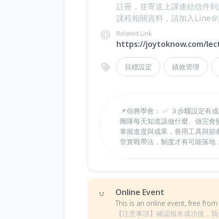
註冊，並寄送上課連結信件到
課程相關資料，請加入Line＠詢
Related Link
https://joytoknow.com/lec
目標設定
績效管理
📌你將學會： ✅ ３步驟設定有
團隊每天知道該做什麼、做完會變
掌握進度與成果，善用工具與節奏
管實戰帶法，制度才有可能落地
Online Event
This is an online event, free fr
【注意事項】確認報名成功後，我