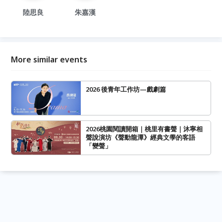
陸思良
朱嘉漢
More similar events
2026 後青年工作坊—戲劇篇
2026桃園閱讀開箱｜桃里有書聲｜沐寧相
聲說演坊《聲動龍潭》經典文學的客語
「變聲」