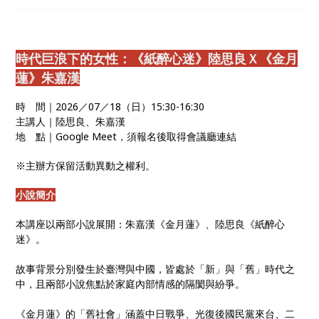
時代巨浪下的女性：《紙醉心迷》陸思良Ｘ《金月
蓮》朱嘉漢
時 間｜2026／07／18（日）15:30-16:30
主講人｜陸思良、朱嘉漢
地 點｜Google Meet，須報名後取得會議廳連結
※主辦方保留活動異動之權利。
小說簡介
本講座以兩部小說展開：朱嘉漢《金月蓮》、陸思良《紙醉心
迷》。
故事背景分別發生於臺灣與中國，皆處於「新」與「舊」時代之
中，且兩部小說焦點於家庭內部情感的隔閡與紛爭。
《金月蓮》的「舊社會」涵蓋中日戰爭、光復後國民黨來台、二