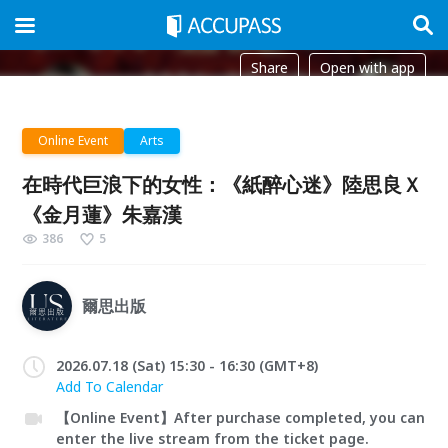
Share
Open with app
Online Event
Arts
在時代巨浪下的女性：《紙醉心迷》陸思良Ｘ
《金月蓮》朱嘉漢
386
5
爾思出版
2026.07.18 (Sat) 15:30 - 16:30 (GMT+8)
Add To Calendar
【Online Event】After purchase completed, you can
enter the live stream from the ticket page.