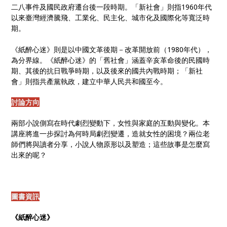
二八事件及國民政府遷台後一段時期。「新社會」則指1960年代
以來臺灣經濟騰飛、工業化、民主化、城市化及國際化等寬泛時
期。
《紙醉心迷》則是以中國文革後期－改革開放前（1980年代），
為分界線。《紙醉心迷》的「舊社會」涵蓋辛亥革命後的民國時
期、其後的抗日戰爭時期，以及後來的國共內戰時期；「新社
會」則指共產黨執政，建立中華人民共和國至今。
討論方向
兩部小說側寫在時代劇烈變動下，女性與家庭的互動與變化。本
講座將進一步探討為何時局劇烈變遷，造就女性的困境？兩位老
師們將與讀者分享，小說人物原形以及塑造；這些故事是怎麼寫
出來的呢？
圖書資訊
《紙醉心迷》