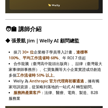
🧑‍🏫 講師介紹
◆ 張景凱 Jim｜Welly AI 顧問總監
操刀
30+ 位
企業種子學員導入計畫，
達標率
100%、平均工作流省時 68%
、年 ROI 7 倍起
合作龍騰（臺灣高中龍頭出版商）、喆律（臺灣最大
家事律師事務所）、仁寶集團等大小企業實證成功創造
多個
工作流省時 50% 以上
。
Welly 為
Anthropic 官方代理商初審通過
，擁有獨
家培訓資源，從策略到落地的一站式 AI 轉型顧問。
服務跨產業客戶
：法律、醫療、電商、製造、B2B
服務業