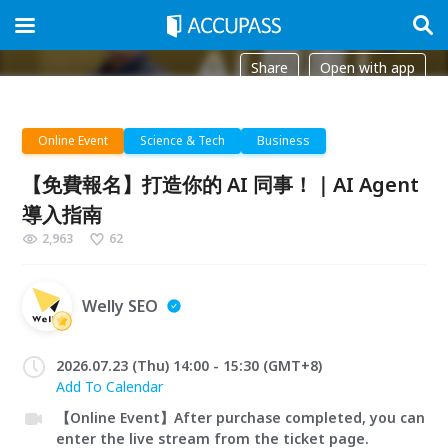
Share
Open with app
Online Event
Science & Tech
Business
【免費報名】打造你的 AI 同事！｜AI Agent
導入指南
2,963
62
Welly SEO
2026.07.23 (Thu) 14:00 - 15:30 (GMT+8)
Add To Calendar
【Online Event】After purchase completed, you can
enter the live stream from the ticket page.