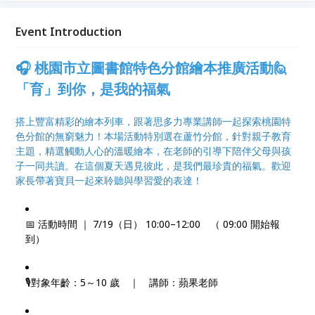
讓孩子在不同主題的閱讀現場，聽見專屬於這座城市的
「回聲」📚
Event Introduction
🎧
桃園市立圖書館特色分館繪本推廣活動
🙋
「育」到你，是我的福氣
搭上豐富精彩的繪本列車，跟著思多力專業講師一起探索桃園特
色分館的無窮魅力！本場活動特別選在蘆竹分館，針對親子教育
主題，精選觸動人心的溫暖繪本，在老師的引導下陪伴父母與孩
子一同共讀。在這個夏天遇見彼此，是我們最珍貴的福氣。歡迎
家長帶著寶貝一起來聆聽與學習愛的表達！
📅 活動時間 ｜ 7/19（日） 10:00–12:00 （ 09:00 開始報
到）
🎙️對象年齡：5～10 歲 ｜ 講師：蘋果老師