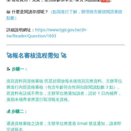
📖 什麼是閱讀存摺呢？
（點我進行了解，辦理桃市圖借閱證累積
點數）
詳細說明網址：
https://www.typl.gov.tw/zh-
tw/Reader/Question/1693
🚀報名審核流程需知 🚀
📝
步驟一：
填寫資料與資格審核 民眾於開放報名後填寫完整資料。主辦單位
將進行內部資格審核（包含年齡符合性與扣除閱讀點數 3 點）。
若資料有誤或不齊全，主辦單位將通知讀者，請於 1 日內補齊，
逾期未補齊者將逕行取消報名資格。
💰 步驟二：
通過資格審核之讀者，主辦單位將透過 Email 發送通知，讀者即
完成報名。