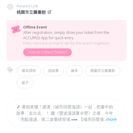
Related Link
桃園市立圖書館
Offline Event
After registration, simply show your ticket from the
ACCUPASS App for quick entry.
Entry rules are primarily set by the event organizer.
How to Collect Tickets?
週末課程
說故事
繪本
桃園市立圖書館
親子
🎵 暑假來囉！跟著《城市回聲漫讀》一起，把書中的
故事「走出去」！ 繼《聲波漫讀夏令營》之後，今年
「亮點漫讀」第二波重磅登場 ▸▸▸ 【城市回聲漫讀】
...
more
走進桃市圖六座特色分館＋總館兩場特別企劃 從 7 月
到 9 月，8 場繪本 × 手作 × 音樂 × 光影的沉浸盛宴，