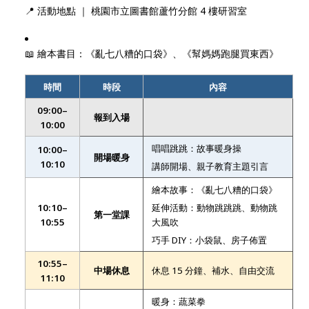
📍 活動地點 ｜ 桃園市立圖書館蘆竹分館 4 樓研習室
📖 繪本書目：《亂七八糟的口袋》、《幫媽媽跑腿買東西》
時間
時段
內容
09:00–
報到入場
10:00
唱唱跳跳：故事暖身操
10:00–
開場暖身
10:10
講師開場、親子教育主題引言
繪本故事：《亂七八糟的口袋》
10:10–
延伸活動：動物跳跳跳、動物跳
第一堂課
10:55
大風吹
巧手 DIY：小袋鼠、房子佈置
10:55–
中場休息
休息 15 分鐘、補水、自由交流
11:10
暖身：蔬菜拳