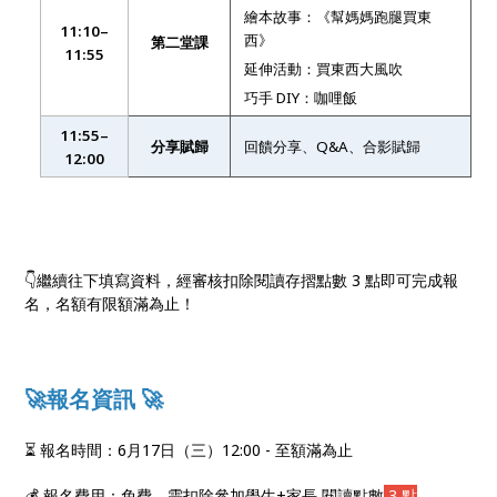
繪本故事：《幫媽媽跑腿買東
11:10–
西》
第二堂課
11:55
延伸活動：買東西大風吹
巧手 DIY：咖哩飯
11:55–
分享賦歸
回饋分享、Q&A、合影賦歸
12:00
👇繼續往下填寫資料，經審核扣除閱讀存摺點數 3 點即可完成報
名，名額有限額滿為止！
🚀報名資訊 🚀
⏳ 報名時間：6月17日（三）12:00 - 至額滿為止
💰 報名費用：免費，需扣除參加學生+家長 閱讀點數
3 點
。