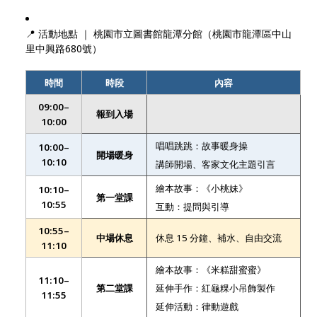
📍 活動地點 ｜ 桃園市立圖書館龍潭分館（桃園市龍潭區中山
里中興路680號）
時間
時段
內容
09:00–
報到入場
10:00
唱唱跳跳：故事暖身操
10:00–
開場暖身
10:10
講師開場、客家文化主題引言
繪本故事：《小桃妹》
10:10–
第一堂課
10:55
互動：提問與引導
10:55–
中場休息
休息 15 分鐘、補水、自由交流
11:10
繪本故事：《米糕甜蜜蜜》
11:10–
第二堂課
延伸手作：紅龜粿小吊飾製作
11:55
延伸活動：律動遊戲