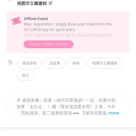
桃園市立圖書館
Offline Event
After registration, simply show your ticket from the
ACCUPASS App for quick entry.
Entry rules are primarily set by the event organizer.
How to Collect Tickets?
週末課程
說故事
繪本
桃園市立圖書館
親子
🎵 暑假來囉！跟著《城市回聲漫讀》一起，把書中的
故事「走出去」！ 繼《聲波漫讀夏令營》之後，今年
「亮點漫讀」第二波重磅登場 ▸▸▸ 【城市回聲漫讀】
...
more
走進桃市圖六座特色分館＋總館兩場特別企劃 從 7 月
到 9 月，8 場繪本 × 手作 × 音樂 × 光影的沉浸盛宴，
讓孩子在不同主題的閱讀現場，聽見專屬於這座城市的