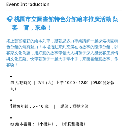
「回聲」📚
Event Introduction
🎧 桃園市立圖書館特色分館繪本推廣活動 🙋
「客」官，來坐！
搭上豐富精彩的繪本列車，跟著思多力專業講師一起探索桃園特
色分館的無窮魅力！本場活動來到充滿在地故事的龍潭分館，以
客家文化為題，用好聽的故事帶領大人與孩子深入感受客庄風情
與文化底蘊。快帶著孩子一起大手牽小手，來圖書館聽故事、作
客囉！
📅 活動時間 ｜ 7/4（六）上午 10:00 - 12:00（09:00開始報
到）
🎙️對象年齡：5～10 歲 ｜ 講師：櫻慧老師
📖 繪本書目：《小桃妹》、《米糕甜蜜蜜》