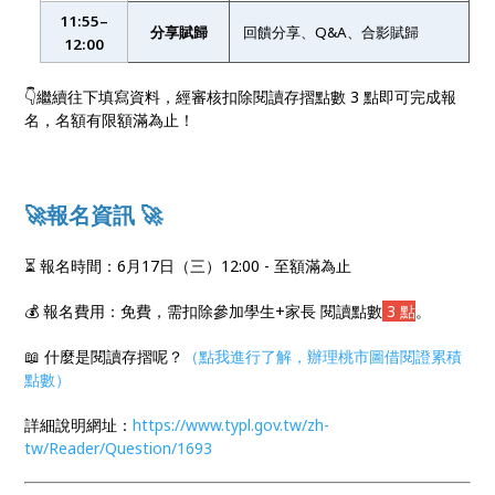
11:55–
分享賦歸
回饋分享、Q&A、合影賦歸
12:00
👇繼續往下填寫資料，經審核扣除閱讀存摺點數 3 點即可完成報
名，名額有限額滿為止！
🚀報名資訊 🚀
⏳ 報名時間：6月17日（三）12:00 - 至額滿為止
💰 報名費用：免費，需扣除參加學生+家長 閱讀點數
3 點
。
📖 什麼是閱讀存摺呢？
（點我進行了解，辦理桃市圖借閱證累積
點數）
詳細說明網址：
https://www.typl.gov.tw/zh-
tw/Reader/Question/1693