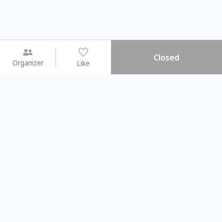
Closed
Organizer
Like
You may like
2026.08.15 (Sat) - 08.22 (Sat)
2026.08.15 (Sat) - 0
【親子手作體驗】哈東派對！
「共織宇宙」
比哈皮、東窩蕊
共織宇宙】 