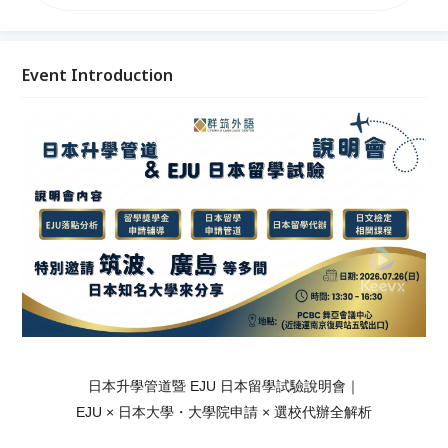
EJU 準備策略、日本大學與大學院升學管道、獎學金資
訊與選校重點。透過專業顧問分享與現場 Q&A，幫助
學生與家長更清楚掌握日本升學方向，依自身條件規劃
合適路線，少走彎路、提升申請效率與錄取機會。立即
Event Introduction
報名，讓你的日本留學之路從正確的第一步開始。
日本升學管道暨 EJU 日本留學試驗說明會｜
EJU × 日本大學・大學院申請 × 選校代辦全解析