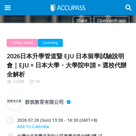
Share
Open with app
Offline Event
Learning
2026日本升學管道暨 EJU 日本留學試驗說明
會｜EJU × 日本大學・大學院申請 × 選校代辦
全解析
12,505
16
群筑教育有限公司
2026.07.26 (Sun) 13:30 - 16:30 (GMT+8)
Add To Calendar
台灣台北市臺北市松山區復興北路99號2樓