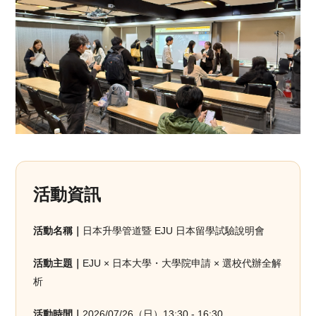
活動資訊
活動名稱｜
日本升學管道暨 EJU 日本留學試驗說明會
活動主題｜
EJU × 日本大學・大學院申請 × 選校代辦全解
析
活動時間｜
2026/07/26（日）13:30 - 16:30