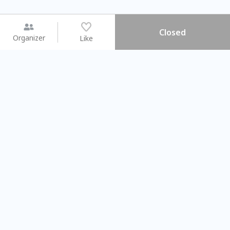
Closed
Organizer
Like
You may like
2026.08.15 (Sat)
2026.08.09 (Sun)
【搓一碗夏天】天然洗愛玉 ×
Gap Year
彩繪食盆 × 古早味DIY
業師聊聊旅程
Taichung City
Taipei City
#
親子手作DIY
101795
50
#
相信世代