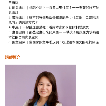
事曲線
翻頁設計 | 你想不到下一頁會出現什麼！——有趣的繪本翻
頁設計
書籍設計 | 繪本的每個角落都在說故事：什麼是「全書閱讀
取向」的共讀方式？
中線 | 一起跳進書溝裡：看繪本家如何把限制變創意
畫面留白 | 那些沒畫出來的東西——帶孩子用想像力填補繪
本裡的留白與負空間
圖文關係 | 當圖像跟文字唱反調：梳理繪本圖文的複雜關係
講師簡介