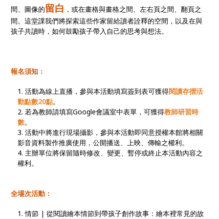
留白
間、圖像的
，或在畫格與畫格之間、左右頁之間、翻頁之
間。這堂課我們將探索這些作家留給讀者詮釋的空間，以及在與
孩子共讀時，如何鼓勵孩子帶入自己的思考與想法。
報名須知：
活動為線上直播，參與本活動填寫簽到表可獲得
閱讀存摺活
動點數20點
。
若為教師請填寫Google會議室中表單，可獲得
教師研習時
數
。
活動中將進行現場攝影，參與本活動即同意授權本館將相關
影音資料製作推廣使用，公開播送、上映、傳輸之權利。
主辦單位將保留隨時修改、變更、暫停或終止本活動內容之
權利。
全場次活動：
情節 | 從閱讀繪本情節到帶孩子創作故事：繪本裡常見的故