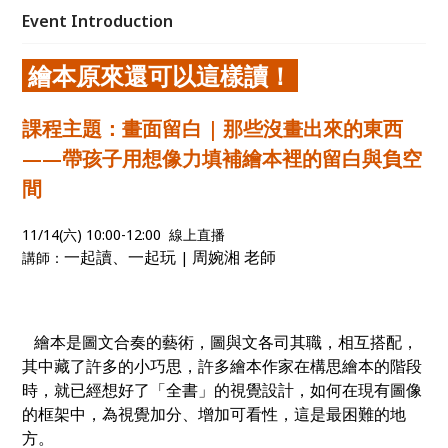
Event Introduction
繪本原來還可以這樣讀！
課程主題：畫面留白 | 那些沒畫出來的東西
——帶孩子用想像力填補繪本裡的留白與負空
間
11/14(六) 10:00-12:00 線上直播
一起讀、一起玩
周婉湘 老師
講師：
|
繪本是圖文合奏的藝術，圖與文各司其職，相互搭配，
其中藏了許多的小巧思，許多繪本作家在構思繪本的階段
時，就已經想好了「全書」的視覺設計，如何在現有圖像
的框架中，為視覺加分、增加可看性，這是最困難的地
方。