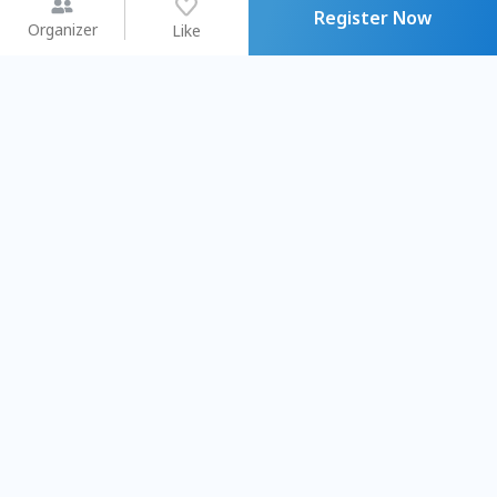
Register Now
Organizer
Like
You may like
2026.08.15 (Sat) - 08.22 (Sat)
2026.08.15 (Sat) - 08.
【親子手作體驗】哈東派對！
「共織宇宙」
比哈皮、東窩蕊
共織宇宙】 七
Taipei City
New Taipei Ci
#
歡迎新手
748
6
#
植物生態瓶