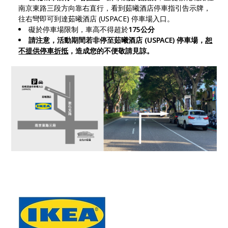
南京東路三段方向靠右直行，看到茹曦酒店停車指引告示牌，
往右彎即可到達茹曦酒店 (USPACE) 停車場入口。
礙於停車場限制，車高不得超於
175公分
請注意，活動期間若非停至茹曦酒店 (USPACE) 停車場，
恕
不提供停車折抵
，造成您的不便敬請見諒。