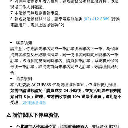
為保障活動參加者的權利，報名請務必填寫正確資料，以便
現場工作人員確認。
本活動尚無規劃團報事宜。
報名及活動相關問題，請來電客服洽詢
(02) 412-8869
(行動
電話用戶，需加上區域號碼02)
購票須知：
請注意，你應該先報名完成一筆訂單後再報名下一筆。為保障
消費者權益及杜絕非法囤票，同一使用者同時間只能報名一筆
訂單，透過多開視窗同時報名、購買多筆訂單，系統將只保留
最後一筆訂單，取消先前尚未報名完成之訂單，敬請理解與配
合。
退票規則：
本活動委託 ACCUPASS 代為處理退款事宜，依退款規則辦理。
如需申請退款請於「購買成功 24 小時後，並於活動票券有效開
始日前 8 日」辦理，並將酌收票價 10% 退票手續費，逾期恕不
受理
。
如何辦理退款
⚠️
請詳閱以下停車資訊
台北城市店停車場位置：
請導航
茹曦酒店
，並從敦化北路往