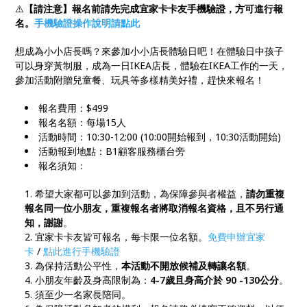
⚠️
【請注意】報名前請先完成宜家卡卡友手機驗證，方可進行報
名。
手機驗證操作說明請點此
想成為小小店長嗎？來參加小小店長體驗日吧！在體驗日中孩子
可以身穿黃制服，成為一日IKEA店長，體驗在IKEA工作的一天，
參加活動附贈兒童餐、玩具等多樣精美好禮，趕快來報名！
報名費用：$499
報名名額：每場15人
活動時間：10:30-12:00 (10:00開始報到，10:30活動開始)
活動報到地點：B1顧客服務櫃台旁
報名須知：
希望大家都可以參加到活動，為保障參與者權益，
請勿重複
報名同一位小朋友，重複報名者將取消報名資格，且不另行通
知，謝謝
。
宜家卡卡友皆可報名，每卡限一位名額。
免費申辦宜家
卡
/
點此進行手機驗證
為保持活動公平性，
本活動不開放候補及轉讓名額
。
小朋友年齡及身高限制為：
4-7歲且身高介於 90 -130公分
。
須至少一名家長陪同。