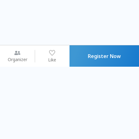
Register Now
Organizer
Like
You may like