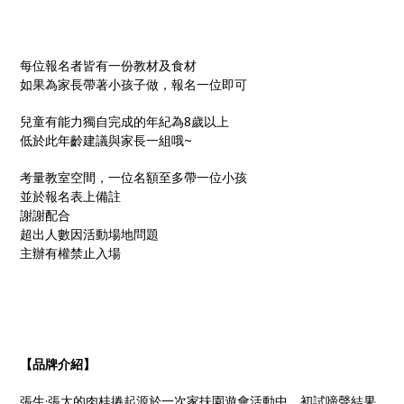
每位報名者皆有一份教材及食材
如果為家長帶著小孩子做，報名一位即可
兒童有能力獨自完成的年紀為8歲以上
低於此年齡建議與家長一組哦~
考量教室空間，一位名額至多帶一位小孩
並於報名表上備註
謝謝配合
超出人數因活動場地問題
主辦有權禁止入場
【品牌介紹】
張生·張太的肉桂捲起源於一次家扶園遊會活動中，初試啼聲結果