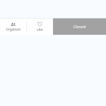
Closed
Organizer
Like
You may like
2026.08.15 (Sat) - 08.22 (Sat)
2026.08.15 (Sat) - 08
【親子手作體驗】哈東派對！
「共織宇宙」
比哈皮、東窩蕊
共織宇宙】 七