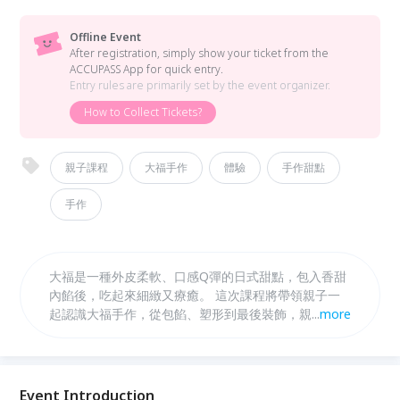
Offline Event
After registration, simply show your ticket from the
ACCUPASS App for quick entry.
Entry rules are primarily set by the event organizer.
How to Collect Tickets?
親子課程
大福手作
體驗
手作甜點
手作
大福是一種外皮柔軟、口感Q彈的日式甜點，包入香甜
內餡後，吃起來細緻又療癒。 這次課程將帶領親子一
起認識大福手作，從包餡、塑形到最後裝飾，親手做出
...
more
一顆顆圓滾滾的小雞造型大福。過程中孩子可以練習揉
捏、創作與裝飾，家長也能一起陪伴完成作品。 最後
帶回家的不只是可愛又好吃的甜點，也是親子一起完成
的甜甜回憶。
Event Introduction