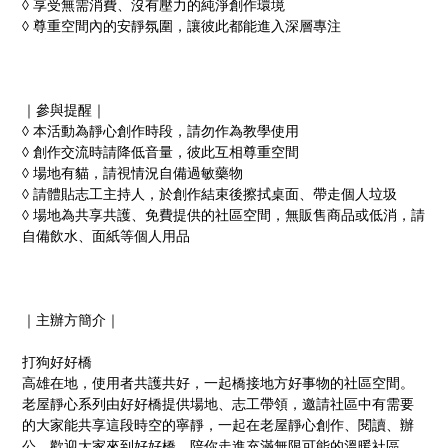
◊ 享受無需消費、沒有壓力的純淨創作環境
◊ 尊重空間內的安靜氛圍，讓彼此都能進入深層專注
｜參與提醒｜
◊ 本活動為靜心創作時段，請勿作為教學使用
◊ 創作交流時請降低音量，彼此互相尊重空間
◊ 場地有貓，請視情況自備過敏藥物
◊ 請體貼志工主持人，於創作結束後擦拭桌面、帶走個人垃圾
◊ 場地為共享共護、免費提供的社區空間，無販售商品或低消，請
自備飲水、面紙等個人用品
｜主辦方簡介｜
打狗好好橋
高雄在地，使用者共護共好，一起橋接地方好事物的社區空間。
老屋靜心系列由好好橋提供場地、志工帶領，邀請社區中有需要
的大家能共享這段時空的寧靜，一起在老屋靜心創作、閱讀、辦
公。歡迎大家來到好好橋，陪你走進充滿無限可能的溫暖社區，