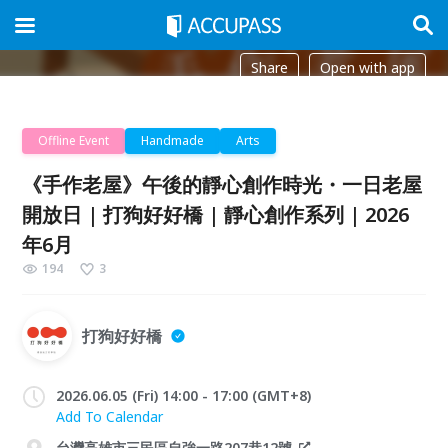
Share
Open with app
Offline Event
Handmade
Arts
《手作老屋》午後的靜心創作時光・一日老屋
開放日 | 打狗好好橋 | 靜心創作系列 | 2026
年6月
194
3
打狗好好橋
2026.06.05 (Fri) 14:00 - 17:00 (GMT+8)
Add To Calendar
台灣高雄市三民區自強一路207巷12號