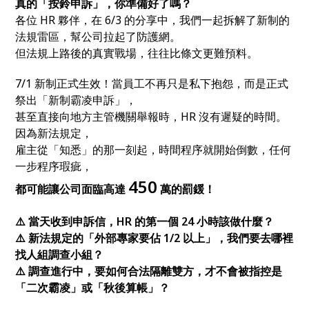
真的「按鈴申訴」，你準備好了嗎？
各位 HR 夥伴，在 6/3 的分享中，我們一起拆解了新制的
法規雷區，幫公司拉起了防護網。
但法規上路後的真實戰場，往往比條文更難預料。
7/1 新制正式生效！當員工不再只是私下抱怨，而是正式
祭出「新制霸凌申訴」，
甚至直接向地方主管機關舉報時，HR 沒有遲疑的時間。
因為新法規定，
雇主從「知悉」的那一刻起，時間程序就開始倒數，任何
一步程序瑕疵，
4
50
都可能讓公司面臨高達
萬的罰鍰！
⚠️ 當天收到申訴信，HR 的第一個 24 小時該做什麼？
⚠️ 新法規定的「外部專家要佔 1/2 以上」，我們要去哪裡
找人組調查小組？
⚠️ 調查進行中，要如何合法隔離雙方，才不會被指控是
「二次霸凌」或「秋後算帳」？