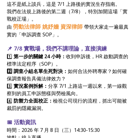
這不是紙上談兵，這是 7/1 上路後的實況生存指南。
我們在法規上路後的第二週（7/8），特別加開這場「實
戰校正場」。
勞動法律師 ​姚妤嬙 資深律師
由
帶領大家走一遍最真
實的「申訴調查 SOP」。
📌 7/8 實戰場，我們不講理論，直接演練
1️⃣
第一步的關鍵 24 小時：
收到申訴後，HR 啟動調查的
標準法定程序（SOP）。
2️⃣ 調查小組名單生死對決：
如何合法外聘專家？如何確
保調查報告具備法律效力？
3️⃣
實況案例拆解：
分享 7/1 上路這一週以來，第一線觀
察到的員工申訴態樣與勞檢風向。
4️⃣
防禦力全面校正：
檢視公司現行的流程，抓出可能被
裁罰的隱藏漏洞。
📅 活動資訊
時間：2026 年 7 月 8 日（三）14:30-15:30
地點：線上直播