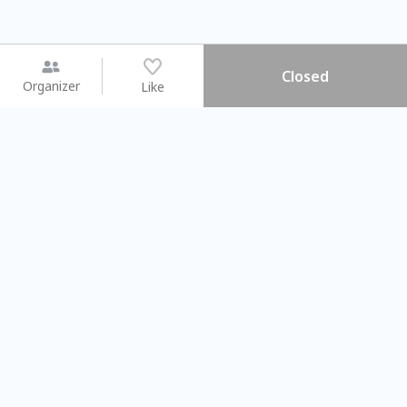
Closed
Organizer
Like
You may like
2026.08.15 (Sat) - 08.22 (Sat)
2026.08.15 (Sat) - 08.
【親子手作體驗】哈東派對！
「共織宇宙」
比哈皮、東窩蕊
共織宇宙】 七
Taipei City
New Taipei Ci