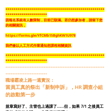
**************************************************
*********************
因報名系統有人數限制，目前已額滿。若仍想參加者，請留下您
的相關資訊，
https://forms.gle/YfCMb15BghKW1U978
我們會以人工方式作業通知您課程相關資訊
**************************************************
*********************
---------------------------------------------------------
------------------------
職場霸凌上路一週實況：
當員工真的祭出「新制申訴」，HR 調查小組
的啟動第一步
規章寫好了、主管也上過課了……但，如果 7/1 之後員工