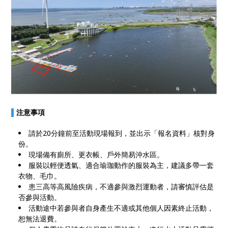
▌
注意事項
請於20分鐘前至活動現場報到，並出示「報名資料」核對身
份。
現場備有廁所、更衣帳、戶外簡易沖水區。
服裝以輕便透氣、適合瑜珈動作的服裝為主，建議多帶一套
衣物、毛巾。
患三高等高風險疾病，不適參與激烈運動者，請審慎評估是
否參與活動。
活動途中若參與者自身產生不適或其他個人因素終止活動，
恕無法退費。