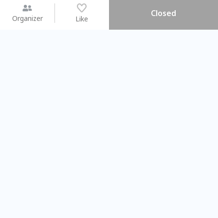
Closed
Organizer
Like
You may like
2026.08.15 (Sat) - 08.22 (Sat)
2026.08.15 (Sat) - 0
【親子手作體驗】哈東派對！
「共織宇宙」
比哈皮、東窩蕊
共織宇宙】 
Taipei City
New Taipei C
#
歡迎新手
951
9
#
植物生態瓶