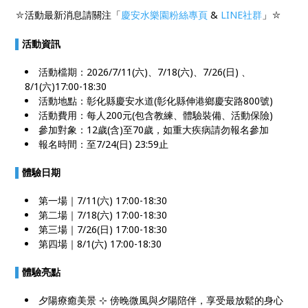
⛦活動最新消息請關注「
慶安水樂園粉絲專頁
&
LINE社群
」⛦
▌
活動資訊
活動檔期：2026/7/11(六)、7/18(六)、7/26(日) 、
8/1(六)17:00-18:30
活動地點：彰化縣慶安水道(彰化縣伸港鄉慶安路800號)
活動費用：每人200元(包含教練、體驗裝備、活動保險)
參加對象：12歲(含)至70歲，如重大疾病請勿報名參加
報名時間：至7/24(日) 23:59止​
▌
體驗日期
第一場｜7/11(六) 17:00-18:30
第二場｜7/18(六) 17:00-18:30
第三場｜7/26(日) 17:00-18:30​
第四場｜8/1(六) 17:00-18:30​
▌
體驗亮點
夕陽療癒美景 ⊹ 傍晚微風與夕陽陪伴，享受最放鬆的身心