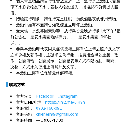
個人貴重物品請自行保管放置於車上，進行水上活動只需攜
帶下水必要物品下水，若私人物品遺失、損壞恕不負責提供賠
償。
體驗該行程前，請保持充足睡眠，勿飲酒熬夜或使用藥物。
活動中如有不適請告知教練並立即停止活動。
受天候、水況等因素影響，成行與否最晚於行前1天下午5點
前公告在「慶安水樂園粉絲專頁」、「慶安水樂園LINE社
群」。
參與本活動即代表同意無償授權主辦單位上傳之照片及文字
之肖像權及著作權，主辦單位為行銷、推廣用途得以重製、改
作、公開傳輸、公開展示、公開發表等方式不限地點、時間、
次數、方式永久使用上傳照片及文字。
本活動主辦單位保留最終解釋權。
▌
聯絡方式
官方粉專｜
Facebook
、
Instagram
官方LINE社群｜
https://lihi2.me/0lH8h
客服電話｜
0902-160-092
客服信箱｜
chieherr99@gmail.com
客服時間｜平日9:00-17:00