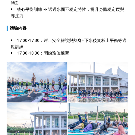
時刻
核心平衡訓練 ⊹ 透過水面不穩定特性，提升身體穩定度與
專注力
▌
體驗內容
17:00-17:30
：
岸上安全解說與熱身+下水後於板上平衡等適
應訓練
17:30-18:30
：
開始瑜伽練習