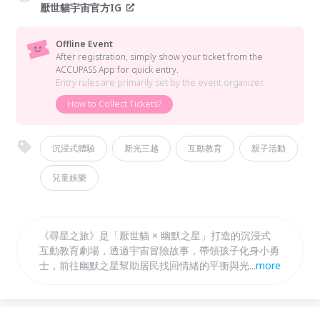
厭世貓宇宙官方IG
Offline Event
After registration, simply show your ticket from the
ACCUPASS App for quick entry.
Entry rules are primarily set by the event organizer.
How to Collect Tickets?
沉浸式體驗
新光三越
互動教育
親子活動
兒童娛樂
《尋星之旅》是「厭世貓 × 幽默之星」打造的沉浸式
互動教育劇場，透過宇宙冒險故事，帶領孩子化身小勇
士，前往幽默之星幫助居民找回情緒的平衡與光亮。
...
more
活動結合角色互動、故事任務、情緒探索與團隊合作，
引導孩子理解「情緒沒有好壞，只有不同的表達方
式」，學習認識、陪伴與表達情緒，培養同理心與解決