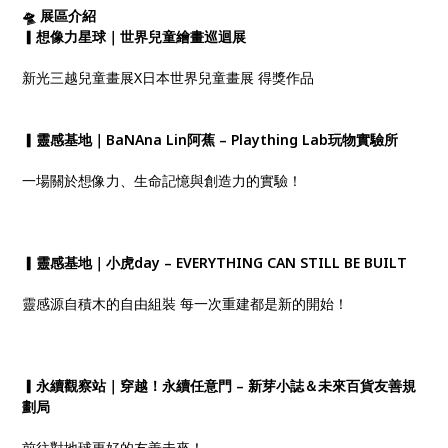
🛸 展區介紹
▎想像力星球｜世界兒童繪畫巡迴展
新光三越兒童畫展X日本世界兒童畫展 得獎作品
▎靈感基地｜BaNAna Lin阿蕉 – Plaything Lab玩物實驗所
一場關於想像力、生命記憶與創造力的實驗！
▎靈感基地｜小虎day – EVERYTHING CAN STILL BE BUILT
靈感源自積木的自由組裝 每一次重建都是新的開始！
▎永續觀察站｜穿越！永續任意門 – 新芽小誌＆未來百貨友善規
劃局
前往對地球更好的友善未來！