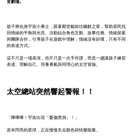
育劇場。
孩子將化身宇宙小勇士，跟著厭世貓前往幽默之星，幫助居民找
回情緒的平衡與光亮。活動結合角色互動、故事任務、情緒探索
與團隊合作，引導孩子在遊戲中理解：情緒沒有好壞，只有不同
的表達方式。
這不只是一場表演，也不只是一次手作課，而是一趟讓孩子練習
表達、理解自己、培養勇氣與同理心的太空冒險。
太空總站突然響起警報！！
「嗶嗶嗶！宇宙出現『憂傷黑洞』！」
原本閃亮的星球，正在慢慢失去顏色與快樂能量。