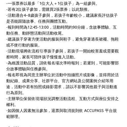
-一張票券以最多「1位大人＋1位孩子」為一組參與。
-若有2位孩子參加，需購買2張票券；以此類推。
-活動適合4–8歲孩子參與，若孩子年齡較小，建議家長評估孩子
是否能跟隨故事、任務與團體互動。
-報到時間為12:45-13:00，活動時間約90分鐘，含故事體驗、互
動任務、動靜態活動與活動收尾。
-建議孩子穿著方便活動的服裝與鞋子，避免穿著過長裙襬、拖鞋
或不便行動的服裝。
-活動現場將依流程引導孩子參與，若孩子一開始較害羞或需要觀
察時間，家長可陪伴孩子慢慢進入活動。
-為維護活動品質，請依報名場次準時報到；若遲到，可能影響部
分故事體驗與任務參與。
-報名即視為同意主辦單位於活動中拍攝照片或影像，並得用於活
動紀錄、成果分享、社群平台、官方網站及公開案例介紹等用
途，活動中若有拍照或錄影需求，請以不影響其他親子與活動進
行為原則。
-主辦單位保留依現場狀況調整活動流程、互動方式與座位安排之
權利。
-如因個人因素無法參加，退票與取消規則依 ACCUPASS 平台規
範辦理。