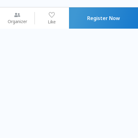
Register Now
Organizer
Like
You may like
2026.08.15 (Sat) - 08.22 (Sat)
2026.08.15 (Sat) - 08
【親子手作體驗】哈東派對！
「共織宇宙」
比哈皮、東窩蕊
共織宇宙】 七
Taipei City
New Taipei Ci
#
歡迎新手
949
9
#
植物生態瓶