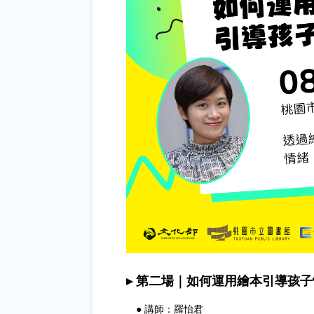
▸ 第二場｜如何運用繪本引導孩
● 講師：羅怡君