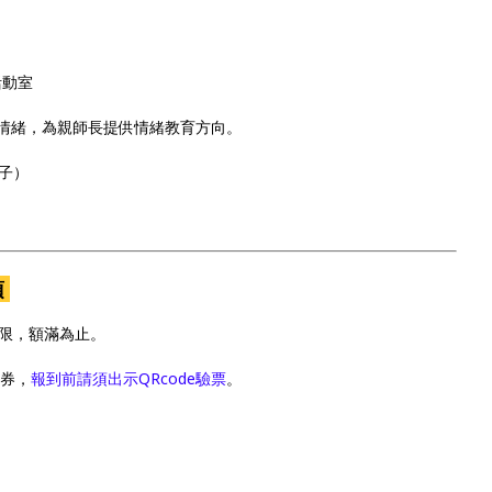
活動室
情緒，為親師長提供情緒教育方向。
學子）
項
限，額滿為止。
票券，
報到前請須出示QRcode驗票
。