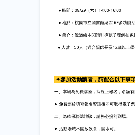
● 時間：08/29（六）14:00-16:00
● 地點：桃園市立圖書館總館 6F多功能
● 簡介：透過繪本閱讀引導孩子理解抽象
● 人數：50人（適合親師長及12歲以上
✦參加活動讀者，請配合以下事
一、本場為免費講座，採線上報名，名額有
➤ 免費票於填寫報名資訊後即可取得電子
二、為確保聆聽體驗，請務必提前到場。
➤ 活動場域不開放飲食，開水可。