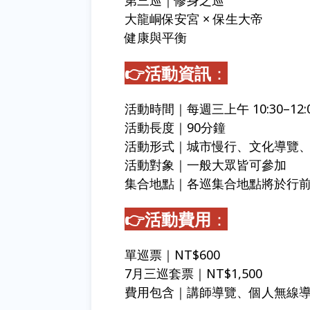
第三巡｜修身之巡
大龍峒保安宮 × 保生大帝
健康與平衡
👉活動資訊
：
活動時間｜每週三上午 10:30–12:
活動長度｜90分鐘
活動形式｜城市慢行、文化導覽
活動對象｜一般大眾皆可參加
集合地點｜各巡集合地點將於行
👉活動費用
：
單巡票｜NT$600
7月三巡套票｜NT$1,500
費用包含｜講師導覽、個人無線