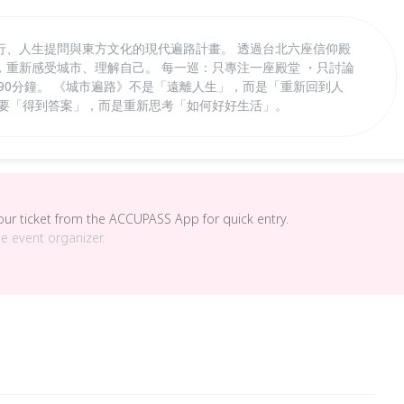
行、人生提問與東方文化的現代遍路計畫。 透過台北六座信仰殿
，重新感受城市、理解自己。 每一巡：只專注一座殿堂 ・只討論
90分鐘。 《城市遍路》不是「遠離人生」，而是「重新回到人
想要「得到答案」，而是重新思考「如何好好生活」。
your ticket from the ACCUPASS App for quick entry.
he event organizer.