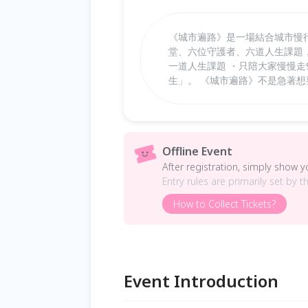
《城市遍路》是一場結合城市慢
堂、六位守護者、六道人生課題
一道人生課題 ・只陪大家慢慢走
生」。 《城市遍路》不是急著
Offline Event
After registration, simply show 
Entry rules are primarily set by t
How to Collect Tickets?
Event Introduction