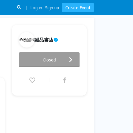
Log in
Sign up
Create Event
誠品書店
誠品書店台南一日夜書店｜深夜
Closed
放映室《再見機器人》
2026.06.27 (Sat) 21:30 - 06.28
(Sun) 00:00 (GMT+8)