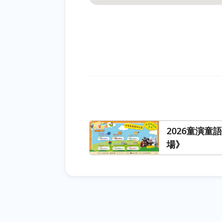
2026童演童
場》