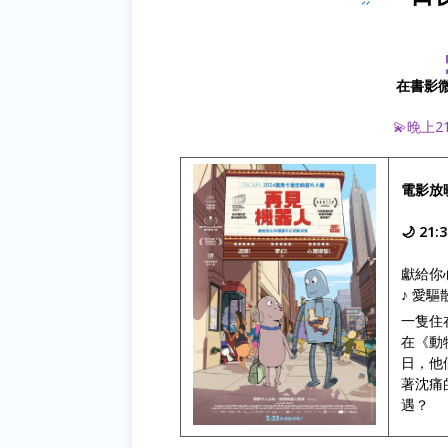
在書影
💫晚上2
電影放
🌙 21:
獻給你
♪ 愛
一隻住
在《動
日，他
著沈痛
遇？