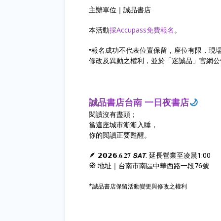
主辦單位｜誠品書店
本活動
採Accupass免費報名
。
•報名成功不代表位置保留，座位有限，現
修改及異動之權利，並於「迷誠品」官網公
誠品書店台南 一日夜書店
🌙
閱讀沒有盡頭；
當這座城市漸漸入睡，
你的閱讀正要甦醒。
🪶 𝟮𝟬𝟮𝟲.𝟔.𝟐𝟕 𝙎𝘼𝙏. 延長營業至凌晨1:00
🧭 地址｜台南市南區中華西路一段76號
*誠品書店保留活動變更與修改之權利