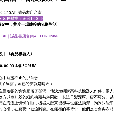
6.27 SAT. 誠品書店台南
▸ 延長營業至凌晨1:00 ☽
微光中，共度一場純粹的光影對話
1:30｜誠品書店台南4F FORUM💫
映｜《再見機器人》
30-00:00 4樓 FORUM
心中迴盪不止的那首歌
驅散了烏雲，金色的夢就是晴天 ♪
在曼哈頓的狗狗厭倦了孤獨，他決定網購高科技機器人作伴，兩人
物方城市》般的紐約街頭共舞同歡，友誼日漸深厚、密不可分。某
們在海灘上慵懶午睡，機器人醒來後卻再也無法動彈，狗狗只能帶
的心情，在夏夜中被迫離開。在無盡的等待中，他們是否會再次相