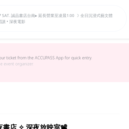
27 SAT. 誠品書店台南▸ 延長營業至凌晨1:00 ☽ 全日沉浸式藝文體
閱讀 • 深夜電影
your ticket from the ACCUPASS App for quick entry.
he event organizer.
書店 ✧ 深夜放映室📽️