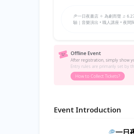
🥏一日夜書店 ✧ 為劇而聲 ♫ 6.
驗｜音樂演出 • 職人講座 • 夜間
Offline Event
After registration, simply show 
Entry rules are primarily set by t
How to Collect Tickets?
Event Introduction
🥏
一日夜