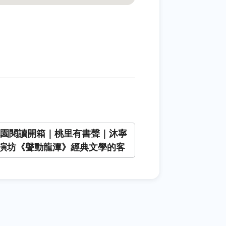
6桃園閱讀開箱｜桃里有書聲｜沐寧
演坊《聲動龍潭》經典文學的客
聲」