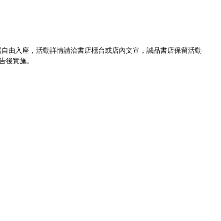
場自由入座，活動詳情請洽書店櫃台或店內文宣，誠品書店保留活動
告後實施。