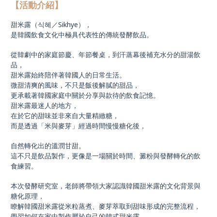
【活動介紹】
甜米露（식혜／Sikhye），
是韓國飲食文化中極具代表性的傳統發酵飲品。
從韓劇中的家庭節慶、年節餐桌，到汗蒸幕後補充水分的甜湯飲
品，
甜米露始終陪伴著韓國人的日常生活。
微甜清爽的風味，不只是飯後解膩的甜品，
更承載著韓國家庭中關於分享與款待的飲食記憶。
甜米露最迷人的地方，
在於它的甜味並非來自大量精緻糖，
而是透過「米與麥芽」經過時間慢慢糖化後，
自然轉化出的溫潤甘甜。
這不只是飲品製作，更像是一場關於時間、澱粉與發酵轉化的飲
食練習。
本次發酵研究室，老師將帶領大家認識韓國甜米露的文化背景與
糖化原理，
瞭解韓國甜米露從米粒蒸煮、麥芽萃取到甜味形成的完整流程，
學習如何在家中製作屬於自己的韓式甜米露。