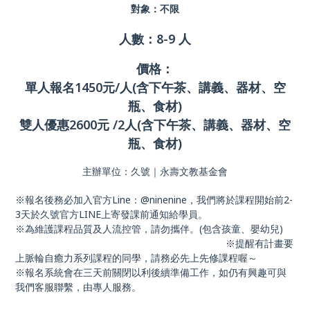
對象：不限
人數：8-9 人
價格：
單人報名1450元/人(含下午茶、講義、器材、空
瓶、食材)
雙人優惠2600元 /2人(含下午茶、講義、器材、空
瓶、食材)
主辦單位：久號｜永壽文教基金會
※報名後務必加入官方Line：@ninenine，我們將於課程開始前2-
3天於久號官方LINE上寄發課前通知給學員。
※為維護課程品質及人流控管，請勿攜伴。(包含孩童、嬰幼兒)
※提醒有計畫要
上脈輪自癒力系列課程的同學，請務必先上先修課程喔～
※報名系統會在三天前關閉以利後續準備工作，如仍有興趣可與
我們客服聯繫，由專人服務。