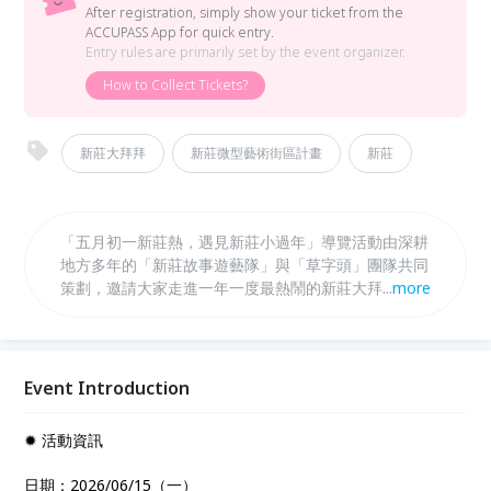
After registration, simply show your ticket from the
ACCUPASS App for quick entry.
Entry rules are primarily set by the event organizer.
How to Collect Tickets?
新莊大拜拜
新莊微型藝術街區計畫
新莊
「五月初一新莊熱，遇見新莊小過年」導覽活動由深耕
地方多年的「新莊故事遊藝隊」與「草字頭」團隊共同
策劃，邀請大家走進一年一度最熱鬧的新莊大拜拜現
...
more
場，感受被稱作「新莊小過年」的節慶魅力。活動將帶
領大家穿梭新莊老街與巷弄，沿途串連《窗形像素》、
《廟街光景》、《隊伍》等藝術作品，以及慈祐宮、戲
館巷、米市巷、武聖廟等街區地景，跟著文武大眾老爺
Event Introduction
巡境的腳步，感受鑼鼓聲、人潮與街頭熱鬧交織出的節
慶景象。從百年信仰、地方故事到庶民日常，一起走進
✹ 活動資訊
這場延續數百年的地方盛事，感受新莊最熱鬧、最有人
情味的城市節奏。
日期：2026/06/15（一）