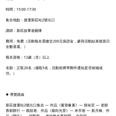
時間：15:00-17:30
集合地點：捷運新莊站2號出口
講師：新莊故事遊藝隊
費用：免費（活動報名需繳交200元保證金，參與活動結束後當日
全數退還。）
報名資格：12歲（含）以上
名額：正取20名（備取5名，活動前將寄郵件通知是否候補成
功。）
✹ 導覽路線
新莊捷運站2號出口集合 — 作品《窗形像素》— 慈祐宮 — 老順
香糕餅行 — 戲舘巷、作品《廟街光景》— 米市巷 — 新月橋、作
品《隊伍》— 武聖廟 — 老街散步看熱鬧— 全安宮