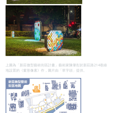
上圖為「新莊微型藝術街區計畫」藝術家陳肇彤於新莊路214巷綠
地設置的《窗形像素》作，圖片由「草字頭」提供。