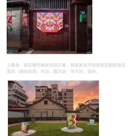
上圖為「新莊微型藝術街區計畫」藝術家吳芊頤於新莊戲館巷設
置的《廟街光景》作品，圖片由「草字頭」提供。