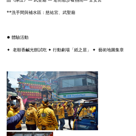
**洗手間與補水區：慈祐宮、武聖廟
✹ 體驗活動
✦ 老順香鹹光餅試吃 ✦ 行動劇場「紙之居」 ✦ 藝術地圖集章