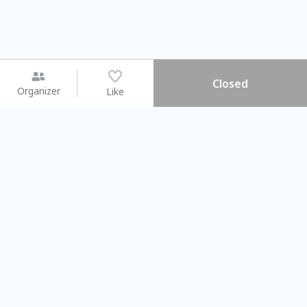
Closed
Organizer
Like
You may like
2026.08.15 (Sat) - 08.22 (Sat)
2026.08.15 (Sat) - 0
【親子手作體驗】哈東派對！
「共織宇宙」
比哈皮、東窩蕊
共織宇宙】 七