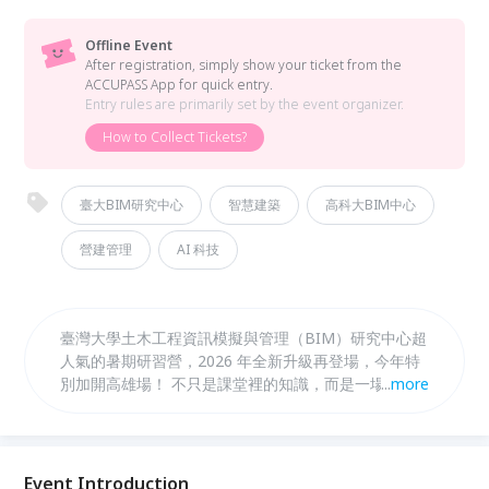
Offline Event
After registration, simply show your ticket from the
ACCUPASS App for quick entry.
Entry rules are primarily set by the event organizer.
How to Collect Tickets?
臺大BIM研究中心
智慧建築
高科大BIM中心
營建管理
AI 科技
臺灣大學土木工程資訊模擬與管理（BIM）研究中心超
人氣的暑期研習營，2026 年全新升級再登場，今年特
別加開高雄場！ 不只是課堂裡的知識，而是一場真正
...
more
動手做、走進產業現場的沉浸式體驗。從 BIM 建模、
AI 輔助設計、IoT 物聯網開發，到 VR 虛擬實境與智慧
監控系統，三天帶你完整走過「從數位到實體」的工程
設計全流程，親眼見證 AI 與科技正在如何重塑建築與
Event Introduction