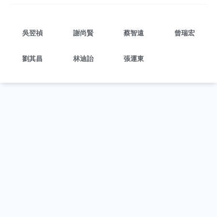
吳翌禎
謝尚賢
蔡智遠
曾瑞宏
劉其昌
林迪詒
張運東