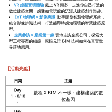
VR
虛擬實境體驗
戴上 VR 頭盔，走進你自己打造的
數位建築空間，感受如電玩般的沉浸式建築創作樂趣。
IoT 物聯網 × 影像辨識
動手開發智慧物聯網系統，
結合影像辨識技術，打造能即時感知環境的智慧建築原
型。
企業參訪 ×
產業第一線
實地走訪企業公司，探索大
型工程專案的細節，親眼見證 BIM 技術如何在真實世
界落地應用。
【活動亮點】
日期
主題
Day
啟程 X BIM 不一樣：建構建築的數
1
（8/18
位基因
）
Day