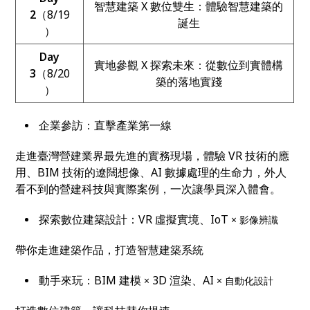
智慧建築 X 數位雙生：體驗智慧建築的
2
（8/19
誕生
）
Day
實地參觀 X 探索未來：從數位到實體構
3
（8/20
築的落地實踐
）
企業參訪：直擊產業第一線
走進臺灣營建業界最先進的實務現場，體驗 VR 技術的應
用、BIM 技術的遼闊想像、AI 數據處理的生命力，外人
看不到的營建科技與實際案例，一次讓學員深入體會。
探索數位建築設計：VR 虛擬實境、IoT
× 影像辨識
帶你走進建築作品，打造智慧建築系統
動手來玩：BIM 建模
3D 渲染、AI
×
× 自動化設計