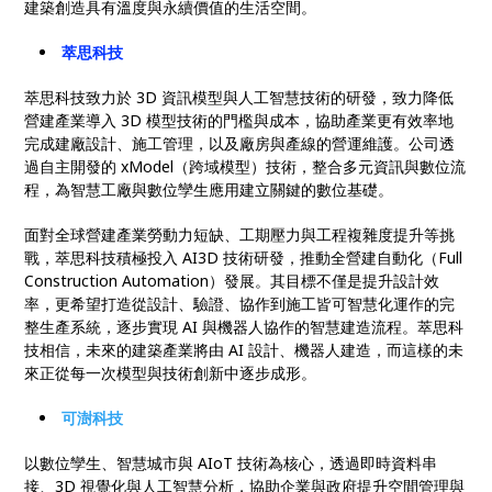
建築創造具有溫度與永續價值的生活空間。
萃思科技
萃思科技致力於 3D 資訊模型與人工智慧技術的研發，致力降低
營建產業導入 3D 模型技術的門檻與成本，協助產業更有效率地
完成建廠設計、施工管理，以及廠房與產線的營運維護。公司透
過自主開發的 xModel（跨域模型）技術，整合多元資訊與數位流
程，為智慧工廠與數位孿生應用建立關鍵的數位基礎。
面對全球營建產業勞動力短缺、工期壓力與工程複雜度提升等挑
戰，萃思科技積極投入 AI3D 技術研發，推動全營建自動化（Full
Construction Automation）發展。其目標不僅是提升設計效
率，更希望打造從設計、驗證、協作到施工皆可智慧化運作的完
整生產系統，逐步實現 AI 與機器人協作的智慧建造流程。萃思科
技相信，未來的建築產業將由 AI 設計、機器人建造，而這樣的未
來正從每一次模型與技術創新中逐步成形。
可澍科技
以數位孿生、智慧城市與 AIoT 技術為核心，透過即時資料串
接、3D 視覺化與人工智慧分析，協助企業與政府提升空間管理與