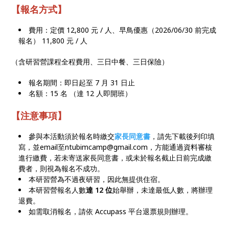
【報名方式】
費用：定價 12,800 元 / 人、早鳥優惠（2026/06/30 前完成
報名） 11,800 元 / 人
（含研習營課程全程費用、三日中餐、三日保險）
報名期間：即日起至 7 月 31 日止
名額：15 名 （達 12 人即開班）
【注意事項】
參與本活動須於報名時繳交
家長同意書
，請先下載後列印填
寫，並email至ntubimcamp@gmail.com，方能通過資料審核
進行繳費，若未寄送家長同意書，或未於報名截止日前完成繳
費者，則視為報名不成功。
本研習營為不過夜研習，因此無提供住宿。
本研習營報名人數
達 12 位
始舉辦，未達最低人數，將辦理
退費。
如需取消報名，請依 Accupass 平台退票規則辦理。