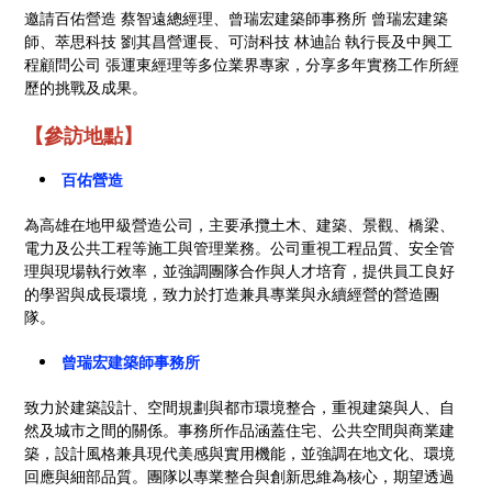
邀請百佑營造 蔡智遠總經理、曾瑞宏建築師事務所 曾瑞宏建築
師、萃思科技 劉其昌營運長、可澍科技 林迪詒 執行長及中興工
程顧問公司 張運東經理等多位業界專家，分享多年實務工作所經
歷的挑戰及成果。
【參訪地點】
百佑營造
為高雄在地甲級營造公司，主要承攬土木、建築、景觀、橋梁、
電力及公共工程等施工與管理業務。公司重視工程品質、安全管
理與現場執行效率，並強調團隊合作與人才培育，提供員工良好
的學習與成長環境，致力於打造兼具專業與永續經營的營造團
隊。
曾瑞宏建築師事務所
致力於建築設計、空間規劃與都市環境整合，重視建築與人、自
然及城市之間的關係。事務所作品涵蓋住宅、公共空間與商業建
築，設計風格兼具現代美感與實用機能，並強調在地文化、環境
回應與細部品質。團隊以專業整合與創新思維為核心，期望透過