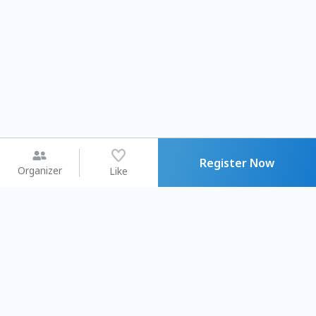
Register Now
Organizer
Like
You may like