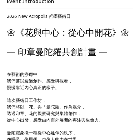
Event Introduction
章反覆排列與組合， 創作屬於自己的「花章曼陀
羅」。
2026 New Acropolis 哲學藝術日
🌼《花與中心：從心中開花》🌼
— 印章曼陀羅共創計畫 —
在藝術的療癒中
我們嘗試透過創作、感受與觀看，
慢慢靠近內心真正的樣子。
這次藝術日工作坊，
我們將以「花」與「曼陀羅」作為媒介，
透過印章、花的觀察研究與集體創作，
從中心出發，感受由內而外展開的專注與生命力。
曼陀羅象徵一種從中心延伸的秩序，
像呼吸、像思想、也像人的內在世界。