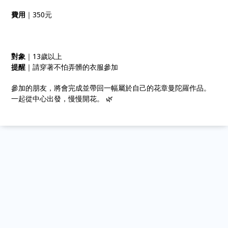
費用
｜350元
對象
｜13歲以上
提醒
｜請穿著不怕弄髒的衣服參加
參加的朋友，將會完成並帶回一幅屬於自己的花章曼陀羅作品。
一起從中心出發，慢慢開花。 🌿