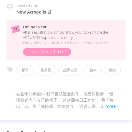
Related Link
New Acropolis
Offline Event
After registration, simply show your ticket from the
ACCUPASS App for quick entry.
Entry rules are primarily set by the event organizer.
How to Collect Tickets?
哲學
曼荼羅
認識自己
藝術
療癒
在藝術的療癒中 我們嘗試透過創作、感受與觀看， 慢
慢靠近內心真正的樣子。 這次藝術日工作坊， 我們將
以「花」與「曼陀羅」作為媒介， 透過印章、花的觀
...
more
察研究與集體創作， 從中心出發，感受由內而外展開
的專注與生命力。 曼陀羅象徵一種從中心延伸的秩
序， 像呼吸、像思想、也像人的內在世界。 我們會用
不同樣式花圖案的印章， 跟著內心的感受，並透過印