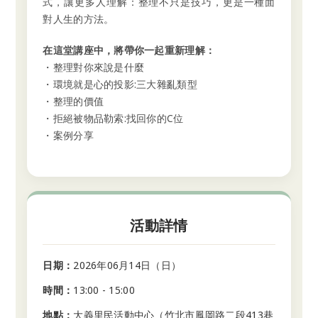
式，讓更多人理解：整理不只是技巧，更是一種面
對人生的方法。
在這堂講座中，將帶你一起重新理解：
・整理對你來說是什麼
・環境就是心的投影:三大雜亂類型
・整理的價值
・拒絕被物品勒索:找回你的C位
・案例分享
活動詳情
日期：
2026年06月14日（日）
時間：
13:00 - 15:00
地點：
大義里民活動中心（竹北市鳳岡路二段413巷