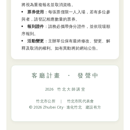
將視為重複報名並取消資格。
票券使用
：每張票僅限一人入場，若有多位參
與者，請登記相應數量的票券。
報到證件
：請務必攜帶身分證件，並依現場順
序報到。
活動變更
：主辦單位保有最終修改、變更、解
釋及取消的權利。如有異動將於網站公告。
客 廳 計 畫 ・ 發 聲 中
2026 竹 北 大 師 講 堂
竹北市公所 ｜ 竹北市民代表會
© 2026 Zhubei City · 進化竹北 建設有方