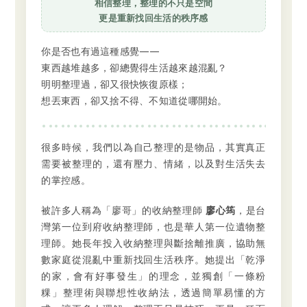
相信整理，整理的不只是空間
更是重新找回生活的秩序感
你是否也有過這種感覺——
東西越堆越多，卻總覺得生活越來越混亂？
明明整理過，卻又很快恢復原樣；
想丟東西，卻又捨不得、不知道從哪開始。
很多時候，我們以為自己整理的是物品，其實真正
需要被整理的，還有壓力、情緒，以及對生活失去
的掌控感。
被許多人稱為「廖哥」的收納整理師
廖心筠
，是台
灣第一位到府收納整理師，也是華人第一位遺物整
理師。她長年投入收納整理與斷捨離推廣，協助無
數家庭從混亂中重新找回生活秩序。她提出「乾淨
的家，會有好事發生」的理念，並獨創「一條粉
粿」整理術與聯想性收納法，透過簡單易懂的方