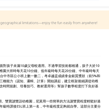
om geographical limitations—enjoy the fun easily from anywhere!
方面對孩子未滿10歲父母較適用。不過學習技術都相通，孩子大於10
稚園大班時每天花10分鐘、低年級時每天花20分鐘、中年級時每天
在台中市區公小班上數一數二，考卓越盃成績拿金銀質獎狀（前5%和
哪三種能力（認知、邏輯、計算）開始講起，建立框架後細講從幼稚
含時間規劃、培養技巧、教材選用等）幫孩子數學程度打下良好基
適用。雙寶讀雙語幼稚園，尼莫用一些簡單的方法讓雙寶程度輕鬆好過
年級時課後ESL班上第一名，中年級程度足夠就自學。這部分主要分