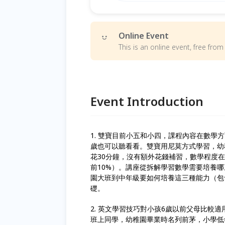
Online Event
This is an online event, free fr
Event Introduction
1. 雙寶目前小五和小四，課程內容在數學
歲也可以聽看看。雙寶用尼莫方式學習，幼
花30分鐘，沒有額外花錢補習，數學程度
前10%）。講座從拆解學習數學需要培養
園大班到中年級要如何培養這三種能力（包
礎。
2. 英文學習技巧對小孩6歲以前父母比較
班上同學，幼稚園畢業時名列前茅，小學低