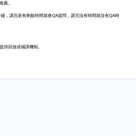
推薦。
0分鐘，講完若有剩餘時間就會QA提問，講完沒有時間就沒有QA時
會提供回放或補課機制。