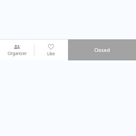
Closed
Organizer
Like
You may like
2026.08.15 (Sat) - 08.22 (Sat)
2026.08.15 (Sat) - 0