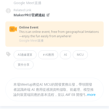
Google Meet直播
Related Link
MakerPRO官網連結
Online Event
This is an online event, free from geographical limitations
—enjoy the fun easily from anywhere!
Google Meet直播
AI邊緣運算
＃AI應用
AI
MCU
實作分享
本場Meetup將從AI MCU的開發實務出發，帶領開發
者認識終端 AI 應用從感測資料擷取、前處理、模型推
論到裝置端回應的基本流程，並以 Alif E8 開發平台 作
...
more
為示範案例，說明如何透過開發板、SDK 與範例程
式，建立可測試、可延伸的邊緣 AI 應用原型。 將聚焦