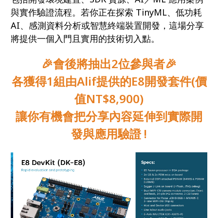
與實作驗證流程。若你正在探索 TinyML、低功耗
AI、感測資料分析或智慧終端裝置開發，這場分享
將提供一個入門且實用的技術切入點。
🎉會後將抽出2位參與者🎉
各獲得1組由Alif提供的E8開發套件(價
值NT$8,900)
讓你有機會把分享內容延伸到實際開
發與應用驗證 !