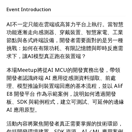
開發者真正需要掌握的技術環節，包括開發環境建置、
SDK 資源、AI／ML 應用案例與實作驗證流程。若你正
Event Introduction
在探索 TinyML、低功耗 AI、感測資料分析或智慧終端
裝置開發，這場分享將提供一個入門且實用的技術切入
AI不一定只能在雲端或高算力平台上執行。當智慧
點。
功能逐漸走向感測器、穿戴裝置、智慧家電、工業
節點與各式終端設備，開發者需要面對的是另一種
挑戰：如何在有限功耗、有限記憶體與即時反應需
求下，讓AI模型真正跑在裝置端？
本場Meetup將從AI MCU的開發實務出發，帶領
開發者認識終端 AI 應用從感測資料擷取、前處
理、模型推論到裝置端回應的基本流程，並以 Alif
E8 開發平台 作為示範案例，說明如何透過開發
板、SDK 與範例程式，建立可測試、可延伸的邊緣
AI 應用原型。
活動內容將聚焦開發者真正需要掌握的技術環節，
包括開發環境建置、SDK 資源、AI／ML 應用案例