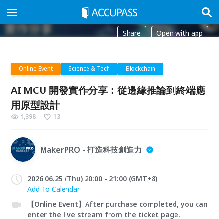
Share
Open with app
Online Event
Science & Tech
Blockchain
AI MCU 開發實作分享：從邊緣推論到終端應
用原型設計
1,398
13
MakerPRO - 打造科技創造力
2026.06.25 (Thu) 20:00 - 21:00 (GMT+8)
Add To Calendar
【Online Event】After purchase completed, you can
enter the live stream from the ticket page.