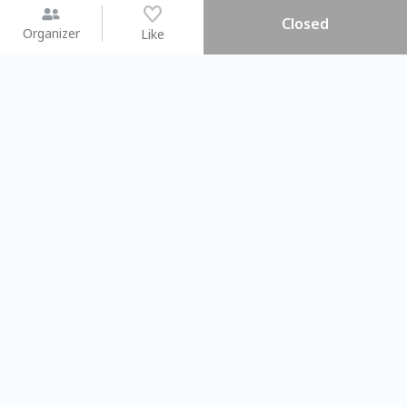
Closed
Organizer
Like
You may like
2026.08.15 (Sat) - 08.22 (Sat)
2026.08.15 (Sat) - 08
【親子手作體驗】哈東派對！
「共織宇宙」
比哈皮、東窩蕊
共織宇宙】 七
Taipei City
New Taipei Ci
#
歡迎新手
720
6
#
植物生態瓶