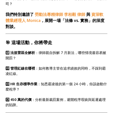
司？
我們特別邀請了
勞動法專精律師 李柏毅 律師
與
資深軟
體業經理人 Monica
，展開一場「法條 vs. 實務」的深度
對談。
🎯 這場活動，你將帶走
1️⃣ 法規雷區全解析
：律師親自拆解 7 月新法，哪些情境最容易被
開罰？
2️⃣ 管理紅線在哪裡
：如何教導主管在追求績效的同時，不踩到霸
凌紅線。
3️⃣ HR 生存標準作業
：知悉霸凌後的第一個 24 小時，你該啟動什
麼程序？
4️⃣ 450 萬的代價
：分析最新裁罰案例，避開程序瑕疵與延遲處理
的陷阱。