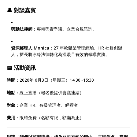
👤 對談嘉賓
勞動法律師
：專精勞資爭議、企業合規諮詢。
資深經理人 Monica
：27 年軟體業管理經驗、HR 社群創辦
人，擅長將冰冷法律轉化為溫暖且有效的領導實務。
📅 活動資訊
時間
：2026年 6月3日（星期三）14:30~15:30
地點
：線上直播（報名後提供會議連結）
對象
：企業 HR、各級管理者、經營者
費用
：限時免費（名額有限，額滿為止）
別讓「我們以前都這樣」成為公司被罰的理由。
立即報名，掌握