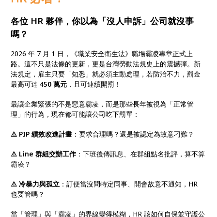
各位 HR 夥伴，你以為「沒人申訴」公司就沒事
嗎？
2026 年 7 月 1 日，《職業安全衛生法》職場霸凌專章正式上
路。這不只是法條的更新，更是台灣勞動法規史上的震撼彈。新
法規定，雇主只要「知悉」就必須主動處理，若防治不力，罰金
最高可達
450 萬元
，且可連續開罰！
最讓企業緊張的不是惡意霸凌，而是那些長年被視為「正常管
理」的行為，現在都可能讓公司吃下罰單：
⚠️ PIP 績效改進計畫
：要求合理嗎？還是被認定為故意刁難？
⚠️ Line 群組交辦工作
：下班後傳訊息、在群組點名批評，算不算
霸凌？
⚠️ 冷暴力與孤立
：訂便當沒問特定同事、開會故意不通知，HR
也要管嗎？
當「管理」與「霸凌」的界線變得模糊，HR 該如何自保並守護公