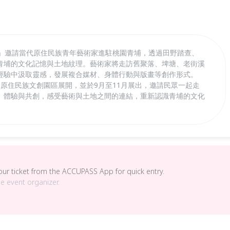
藝想實驗場」邀請當代原住民族青年藝術家進駐桃園青埔，透過田野踏查、
青埔的文化記憶與土地紋理。藝術家將走訪舊聚落、埤塘、老街溪
經驗中汲取靈感，發展複合媒材、身體行動與版畫等創作形式。
國際原住民族文創園區展開，並於9月至11月展出，邀請民眾一起走
、體驗與共創，感受藝術與土地之間的連結，重新認識青埔的文化
your ticket from the ACCUPASS App for quick entry.
he event organizer.