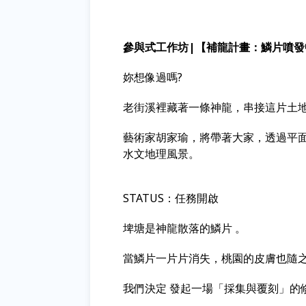
參
與式工作坊|【補龍計畫：鱗片噴發
妳想像過嗎?
老街溪裡藏著一條神龍，串接這片土
藝術家胡家瑜，將帶著大家，透過平
水文地理風景。
STATUS：任務開啟
埤塘是神龍散落的鱗片 。
當鱗片一片片消失，桃園的皮膚也隨
我們決定 發起一場「採集與覆刻」的