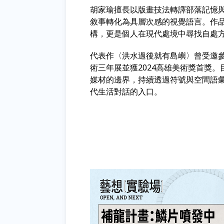
胡家瑜擅長以版畫技法轉譯部落記憶
敘事轉化為具層次感的視覺語言。作
構，更是個人在現代處境中尋找自處
代表作〈洪水過後就有島嶼〉曾受邀
術三年展並獲2024高雄美術獎首獎
媒材的邊界，持續透過符號與空間語
代生活對話的入口。