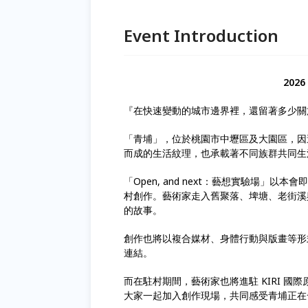
Event Introduction
2026
『在快速變動的城市邊界裡，還留著多少關
「青埔」，位於桃園市中壢區及大園區，因
而成的生活紋理，也承載著不同族群共同生
「Open, and next：藝想實驗場
村創作。藝術家走入舊聚落、埤塘、老街溪
的故事。
創作也將以複合媒材、身體行動與版畫等形
連結。
而在駐村期間，藝術家也將進駐 KIRI 國際原
大家一起加入創作現場，共同感受青埔正在