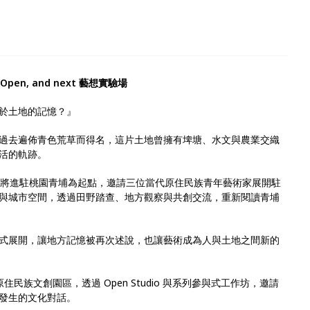
 Open, and next 藝想實驗場
於土地的記憶？』
過去遍佈青色荒草而得名，這片土地曾擁有埤塘、水文與農業交織
活的軌跡。
」以本會即將進駐桃園青埔為起點，邀請三位當代原住民族青年藝術家展開駐
與城市空間，透過田野踏查、地方觀察與共創交流，重新閱讀青埔
式展開，讓地方記憶被再次述說，也讓藝術成為人與土地之間新的
住民族文創園區，透過 Open Studio 與系列參與式工作坊，邀請
發生的文化對話。