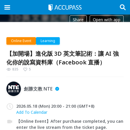
Share
Open with app
Online Event
Learning
【加開場】進化版 3D 英文筆記術：讓 AI 強
化你的說寫資料庫（Facebook 直播）
835
5
創勝文教 NTE
2026.05.18 (Mon) 20:00 - 21:00 (GMT+8)
Add To Calendar
【Online Event】After purchase completed, you can
enter the live stream from the ticket page.