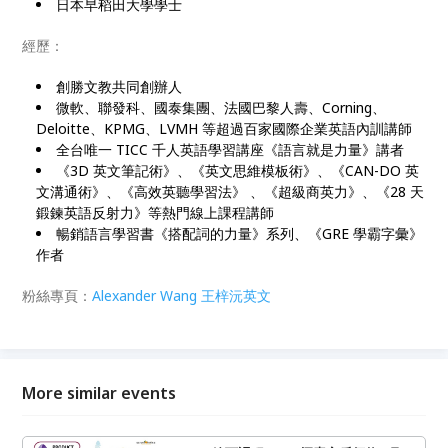
日本早稻田大學學士
經歷：
創勝文教共同創辦人
微軟、聯發科、國泰集團、法國巴黎人壽、Corning、
Deloitte、KPMG、LVMH 等超過百家國際企業英語內訓講師
全台唯一 TICC 千人英語學習講座《語言就是力量》講者
《3D 英文筆記術》、《英文思維模板術》、《CAN-DO 英
文溝通術》、《高效英聽學習法》 、《超級商英力》、《28 天
鍛鍊英語反射力》等熱門線上課程講師
暢銷語言學習書《搭配詞的力量》系列、《GRE 學霸字彙》
作者
粉絲專頁：
Alexander Wang 王梓沅英文
More similar events