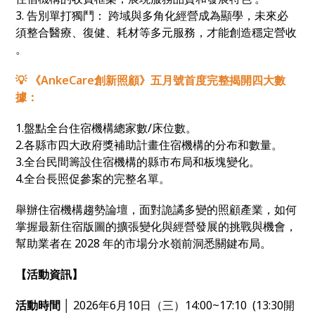
3. 告別單打獨鬥： 跨域與多角化經營成為顯學，未來必
須整合醫療、復健、耗材等多元服務，才能創造穩定營收
。
💡 《AnkeCare創新照顧》五月號首度完整揭開四大數
據：
1.盤點全台住宿機構總家數/床位數。
2.各縣市四大政府獎補助計畫住宿機構的分布和數量。
3.全台民間籌設住宿機構的縣市布局和板塊變化。
4.全台長照促參案的完整名單。
舉辦住宿機構趨勢論壇，面對詭譎多變的照顧產業，如何
掌握最新住宿版圖的擴張變化與經營發展的挑戰與機會，
幫助業者在 2028 年的市場分水嶺前洞悉關鍵布局。
【活動資訊】
活動時間 │
2026年6月10日（三）14:00~17:10 (13:30開