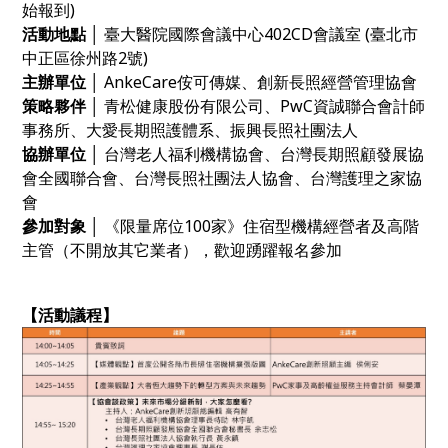
始報到)
活動地點 │
臺大醫院國際會議中心402CD會議室 (臺北市
中正區徐州路2號)
主辦單位 │
AnkeCare侒可傳媒、創新長照經營管理協會
策略夥伴 │
青松健康股份有限公司、
PwC資誠聯合會計師
事務所、大愛長期照護體系、振興長照社團法人
協辦單位 │
台灣老人福利機構協會、台灣長期照顧發展協
會全國聯合會、台灣長照社團法人協會、台灣護理之家協
會
參加對象 │
《限量席位100家》住宿型機構經營者及高階
主管（不開放其它業者），歡迎踴躍報名參加
【活動議程】