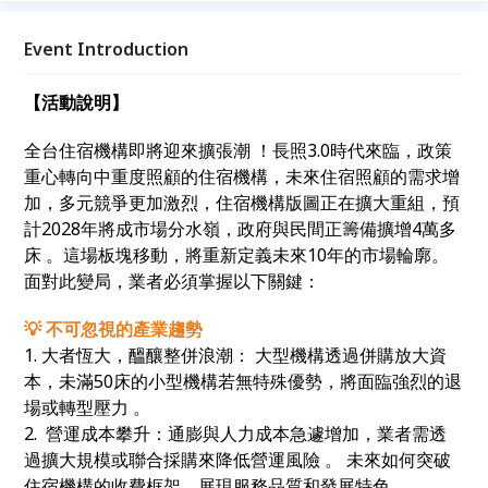
Event Introduction
【活動說明】
全台住宿機構即將迎來擴張潮 ！長照3.0時代來臨，政策
重心轉向中重度照顧的住宿機構，未來住宿照顧的需求增
加，多元競爭更加激烈，住宿機構版圖正在擴大重組，預
計2028年將成市場分水嶺，政府與民間正籌備擴增4萬多
床 。這場板塊移動，將重新定義未來10年的市場輪廓。
面對此變局，業者必須掌握以下關鍵：
💡 不可忽視的產業趨勢
1. 大者恆大，醞釀整併浪潮： 大型機構透過併購放大資
本，未滿50床的小型機構若無特殊優勢，將面臨強烈的退
場或轉型壓力 。
2. 營運成本攀升：通膨與人力成本急遽增加，業者需透
過擴大規模或聯合採購來降低營運風險 。 未來如何突破
住宿機構的收費框架，展現服務品質和發展特色 。