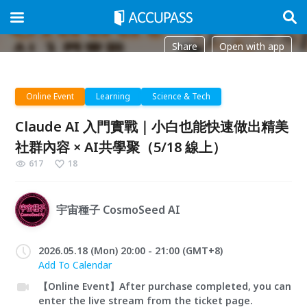
Share
Open with app
Online Event
Learning
Science & Tech
Claude AI 入門實戰｜小白也能快速做出精美
社群內容 × AI共學聚（5/18 線上）
617
18
宇宙種子 CosmoSeed AI
2026.05.18 (Mon) 20:00 - 21:00 (GMT+8)
Add To Calendar
【Online Event】After purchase completed, you can
enter the live stream from the ticket page.