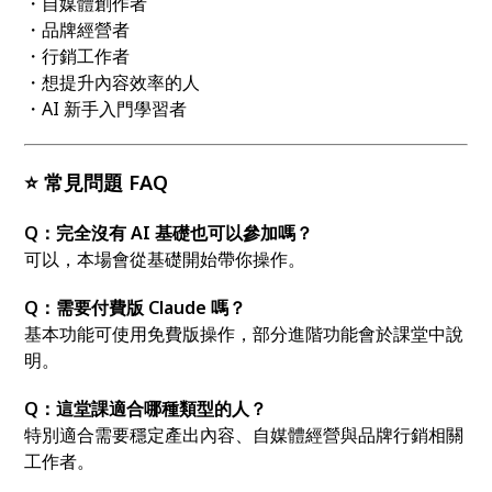
・自媒體創作者
・品牌經營者
・行銷工作者
・想提升內容效率的人
・AI 新手入門學習者
⭐ 常見問題 FAQ
Q：完全沒有 AI 基礎也可以參加嗎？
可以，本場會從基礎開始帶你操作。
Q：需要付費版 Claude 嗎？
基本功能可使用免費版操作，部分進階功能會於課堂中說
明。
Q：這堂課適合哪種類型的人？
特別適合需要穩定產出內容、自媒體經營與品牌行銷相關
工作者。