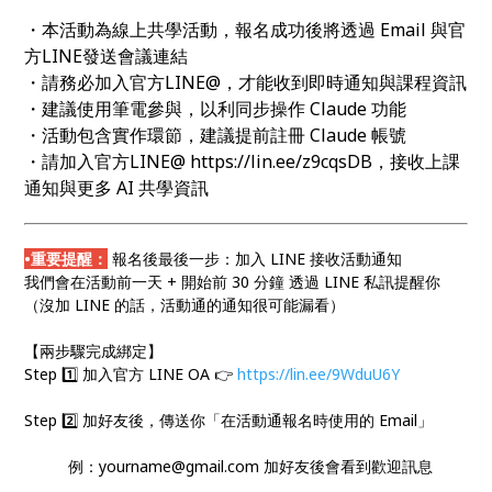
・本活動為線上共學活動，報名成功後將透過 Email 與官
方LINE發送會議連結
・請務必加入官方LINE@，才能收到即時通知與課程資訊
・建議使用筆電參與，以利同步操作 Claude 功能
・活動包含實作環節，建議提前註冊 Claude 帳號
・請加入官方LINE@ https://lin.ee/z9cqsDB，接收上課
通知與更多 AI 共學資訊
•重要提醒：
報名後最後一步：加入 LINE 接收活動通知
我們會在活動前一天 + 開始前 30 分鐘 透過 LINE 私訊提醒你
（沒加 LINE 的話，活動通的通知很可能漏看）
【兩步驟完成綁定】
Step 1️⃣ 加入官方 LINE OA 👉
https://lin.ee/9WduU6Y
Step 2️⃣ 加好友後，傳送你「在活動通報名時使用的 Email」
例：yourname@gmail.com 加好友後會看到歡迎訊息