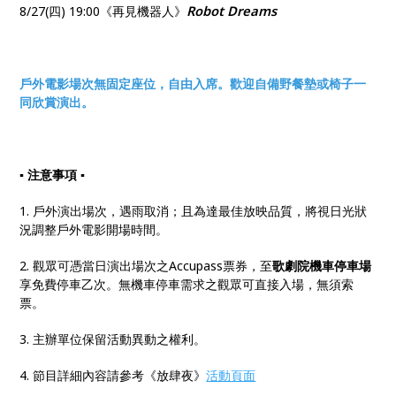
Robot Dreams
8/27(四) 19:00《再見機器人》
戶外電影場次無固定座位，自由入席。歡迎自備野餐墊或椅子一
同欣賞演出。
▪ 注意事項 ▪
1. 戶外演出場次，遇雨取消；且為達最佳放映品質，將視日光狀
況調整戶外電影開場時間。
2. 觀眾可憑當日演出場次之Accupass票券，至
歌劇院機車停車場
享免費停車乙次。無機車停車需求之觀眾可直接入場，無須索
票。
3. 主辦單位保留活動異動之權利。
4. 節目詳細內容請參考《放肆夜》
活動頁面