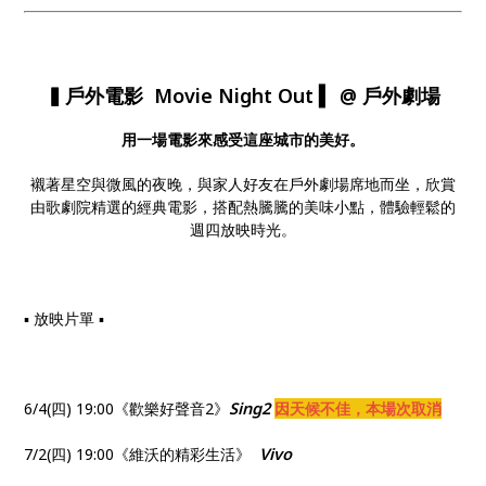
▍戶外電影 Movie Night Out ▍ @ 戶外劇場
用一場電影來感受這座城市的美好。
襯著星空與微風的夜晚，與家人好友在戶外劇場席地而坐，欣賞
由歌劇院精選的經典電影，搭配熱騰騰的美味小點，體驗輕鬆的
週四放映時光。
▪ 放映片單 ▪
Sing2
6/4(四) 19:00《歡樂好聲音2》
因天候不佳，本場次取消
Vivo
7/2(四) 19:00《維沃的精彩生活》