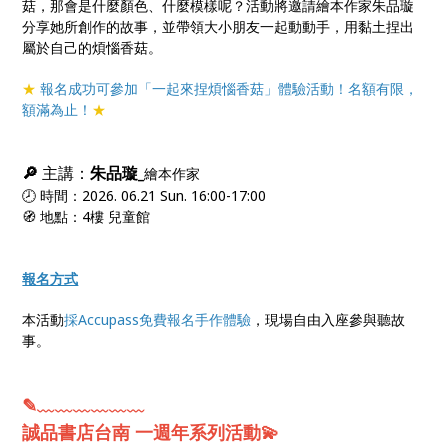
菇，那會是什麼顏色、什麼模樣呢？活動將邀請繪本作家朱品璇
分享她所創作的故事，並帶領大小朋友一起動動手，用黏土捏出
屬於自己的煩惱香菇。
★
報名成功可參加「一起來捏煩惱香菇」體驗活動！名額有限，
額滿為止！
★
🔎
主講：
朱品璇
_
繪本作家
🕗 時間：2026. 06.21 Sun. 16:00-17:00
🧭 地點：4樓 兒童館
報名方式
本活動
採Accupass免費報名手作體驗
，現場自由入座參與聽故
事。
✎﹏﹏﹏﹏﹏﹏
誠品書店台南 一週年系列活動💫