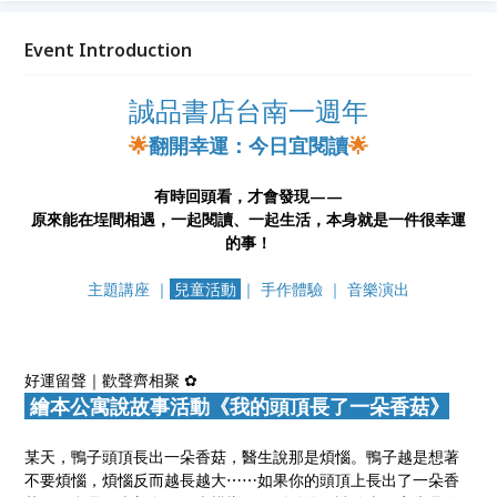
Event Introduction
誠品書店台南一週年
🌟
翻開幸運：今日宜閱讀
🌟
有時回頭看，才會發現——
原來能在埕間相遇，一起閱讀、一起生活，本身就是一件很幸運
的事！
主題講座 ｜
兒童活動
｜ 手作體驗 ｜ 音樂演出
好運留聲｜歡聲齊相聚 ✿
繪本公寓說故事活動《我的頭頂長了一朵香菇》
某天，鴨子頭頂長出一朵香菇，醫生說那是煩惱。鴨子越是想著
不要煩惱，煩惱反而越長越大⋯⋯如果你的頭頂上長出了一朵香