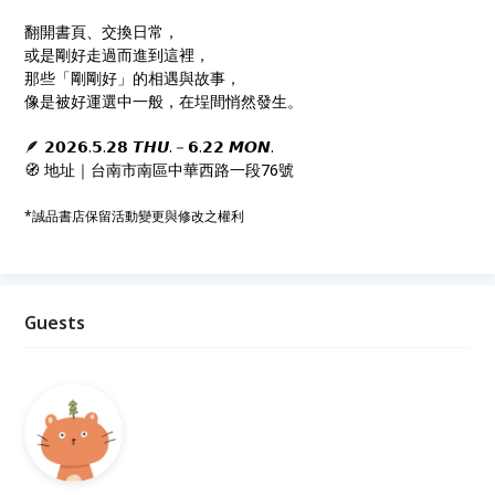
翻開書頁、交換日常，
或是剛好走過而進到這裡，
那些「剛剛好」的相遇與故事，
像是被好運選中一般，在埕間悄然發生。
🪶 𝟮𝟬𝟮𝟲.𝟱.𝟮𝟴 𝙏𝙃𝙐.－𝟲.𝟮𝟮 𝙈𝙊𝙉.
🧭 地址｜台南市南區中華西路一段76號
*誠品書店保留活動變更與修改之權利
Guests