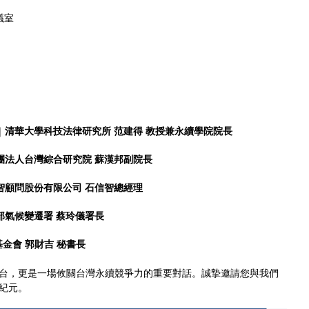
議室
｜
清華大學科技法律研究所
范建得 教授兼永續學院院長
團法人台灣綜合研究院 蘇漢邦副院長
智顧問股份有限公司 石信智總經理​
部氣候變遷署 蔡玲儀署長
金會 郭財吉 秘書長
台，更是一場攸關台灣永續競爭力的重要對話。誠摯邀請您與我們
紀元。