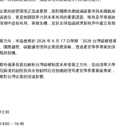
企業的經營環境正迅速重塑，面對國際供應鏈減碳要求與各國氣候
碳責任，更是攸關競爭力與未來布局的重要課題。唯有及早掌握政
浪潮中提前布局、掌握先機，並於全球低碳經濟新秩序中建立長期
，本協會將於 2026 年 6 月 17 日舉辦「2026 台灣碳權發展
、國際趨勢、碳數據管理與企業因應策略，透過產官學界專家的深
戰與契機。
蔡玲儀署長親自解析台灣碳權制度未來發展之方向；並由清華大學
院蘇漢邦副院長與永智顧問石信智總經理等產官學界重量級專家，
展對台灣企業的深遠影響。
3:30
00 – 16:40