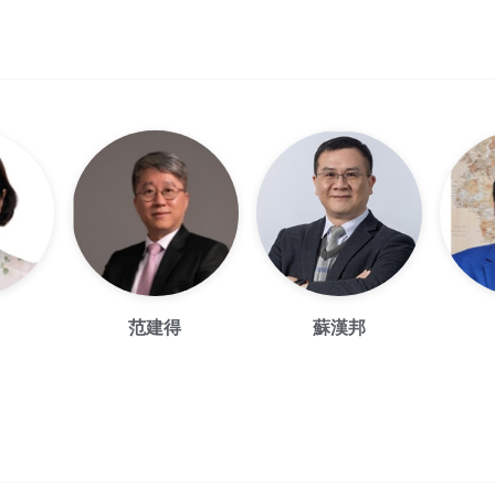
范建得
蘇漢邦