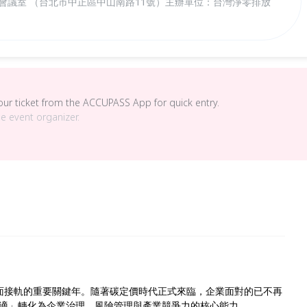
1 會議室 （台北市中正區中山南路11號）​ 主辦單位：台灣淨零排放
your ticket from the ACCUPASS App for quick entry.
he event organizer.
全面接軌的重要關鍵年。隨著碳定價時代正式來臨，企業面對的已不再
適」轉化為企業治理、風險管理與產業競爭力的核心能力。