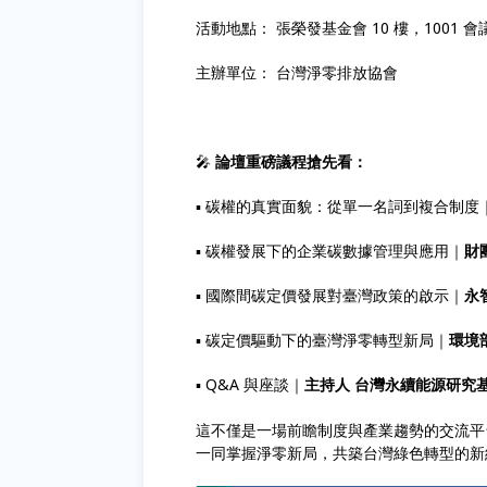
活動地點： 張榮發基金會 10 樓，1001 會
主辦單位： 台灣淨零排放協會
🎤
論壇重磅議程搶先看：
▪️ 碳權的真實面貌：從單一名詞到複合制度​
▪️ 碳權發展下的企業碳數據管理與應用​｜
財
▪️
國際間碳定價發展對臺灣政策的啟示｜
永
▪️ 碳定價驅動下的臺灣淨零轉型新局｜
環境
▪️ Q&A 與座談｜
主持人 台灣永續能源研究基
這不僅是一場前瞻制度與產業趨勢的交流平
一同掌握淨零新局，共築台灣綠色轉型的新