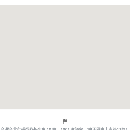
台灣台北市張榮發基金會 10 樓，1001 會議室 （中正區中山南路11號）​