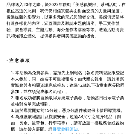
品牌邁入20年之際，於2023年啟動「美感俱樂部」系列活動，在
數位當道的此刻，我們仍相信實體與面對面交流的力量與溫度，
透過媒體的影響力，以更多元的形式與讀者交流。美感俱樂部將
打造多樣化的內容，涵蓋圖書及雜誌主題的講座、手工實作體
驗、展會導覽、主題活動、海外創作者講座等等。透過活動將資
訊和知識立體化，提供參與者與美感互動的機會。
▫️
注 意 事 項
本活動為免費參與，需預先上網報名（報名資料登記限登記
本人參加，同一姓名不可重複報名；如代親友報名，請於填寫
實際參與者相關資訊完成報名；建議12歲以下孩童由家長陪同
參加，並亦須完成報名流程）。
報名成功者將自動取得系統電子票券，活動當日出示電子票
並核對名單完成報到。
請於導覽開始前15分鐘，憑身分證件或健保卡借用導覽機。
為維護展場設計及觀展安全，超過A4尺寸之隨身物品（例
如：長傘、後背包、行李箱等），請寄放至一樓服務台或置物
櫃，請勿帶入展間。詳
展覽參觀須知
。