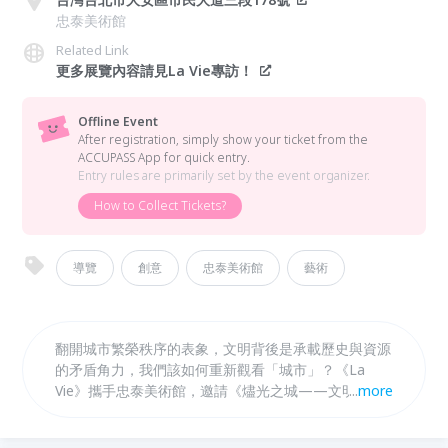
忠泰美術館
Related Link
更多展覽內容請見La Vie專訪！
Offline Event
After registration, simply show your ticket from the
ACCUPASS App for quick entry.
Entry rules are primarily set by the event organizer.
How to Collect Tickets?
導覽
創意
忠泰美術館
藝術
翻開城市繁榮秩序的表象，文明背後是承載歷史與資源
的矛盾角力，我們該如何重新觀看「城市」？《La
Vie》攜手忠泰美術館，邀請《燼光之城——文明之後
...
more
的迴響》策展人高森信男親自導覽，帶領觀眾深入城市
的歷史脈絡，走入文明發展背後的重組與再造。