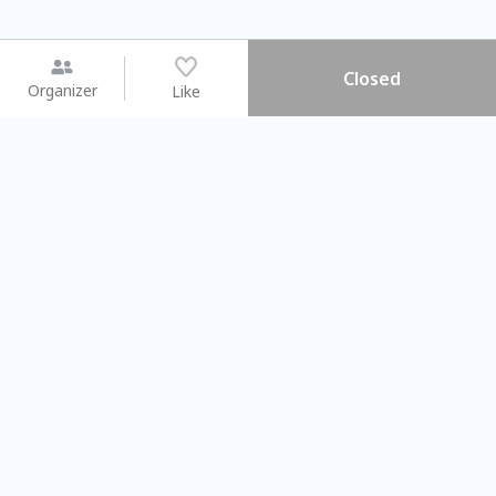
Closed
Organizer
Like
You may like
2026.08.15 (Sat) - 08.22 (Sat)
2026.08.15 (Sat) - 0
【親子手作體驗】哈東派對！
「共織宇宙」
比哈皮、東窩蕊
共織宇宙】 
Taipei City
New Taipei C