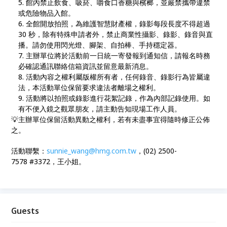
館內禁止飲食、吸菸、嚼食口香糖與檳榔，並嚴禁攜帶違禁
或危險物品入館。
全館開放拍照，為維護智慧財產權，錄影每段長度不得超過
30 秒，除有特殊申請者外，禁止商業性攝影、錄影、錄音與直
播。請勿使用閃光燈、腳架、自拍棒、手持穩定器。
主辦單位將於活動前一日統一寄發報到通知信，請報名時務
必確認通訊聯絡信箱資訊並留意最新消息。
活動內容之權利屬版權所有者，任何錄音、錄影行為皆屬違
法，本活動單位保留要求違法者離場之權利。
活動將以拍照或錄影進行花絮記錄，作為內部記錄使用。如
有不便入鏡之觀眾朋友，請主動告知現場工作人員。
💡主辦單位保留活動異動之權利，若有未盡事宜得隨時修正公佈
之。
活動聯繫：
sunnie_wang@hmg.com.tw
，(02) 2500-
7578 #3372，王小姐。
Guests