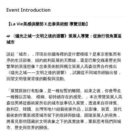
Event Introduction
【La Vie美感俱樂部Ｘ忠泰美術館 導覽活動】
➫
《
燼光之城一文明之後的迴響》策展人導覽：從旅行視角重返
城市
談起「城市」，浮現在你腦海裡的是什麼模樣？是東京密集而有
序的生活節奏、紐約銳利延展的天際線，還是巴黎交織著歷史與
繁華的浪漫想像？忠泰美術館與獨立策展人高森信男合作推出
《燼光之城——文明之後的迴響》，試圖從不同城市經驗出發，
回望文明發展背後的斷裂與流動。
「展覽跟旅行有點像，是一種短暫的離開。結束之後，你會帶走
一種難以言喻、 模糊、卻持續存在的感受。」本次導覽策展人高
森信男將從藝術家所在的城市故事切入展覽，透過來自菲律賓、
敘利亞、韓國、台灣等地11組藝術家作品，以影像、裝置、當代
藝術創作重新感受城市留下的痕跡與餘燼。跟隨策展人的視角，
將看見那些隱藏於文明表象之下的真實故事，重新思考我們與城
市、歷史與世界的關係。