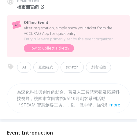
Related Link
桃市圖官網
Offline Event
After registration, simply show your ticket from the
ACCUPASS App for quick entry.
Entry rules are primarily set by the event organizer.
How to Collect Tickets?
AI
互動程式
scratch
創客活動
為深化科技與創作的結合、普及人工智慧素養及拓展科
技視野，桃園市立圖書館6至10月創客系列活動
「STEAM 智慧創客工坊」，以「做中學」強化程式邏
...
more
輯思維，課程從硬體連接到軟體編寫，主軸聚焦程式設
計、人工智慧(AI)應用與機器人等主題。 「AI人工智慧
Teachable Machine 機器學習：聲音辨識實作互動」
內容包含：學習使用Teachable Machine及Scratch製
Event Introduction
作自己的AI應用模型；使用訓練完成之模型製作自己的