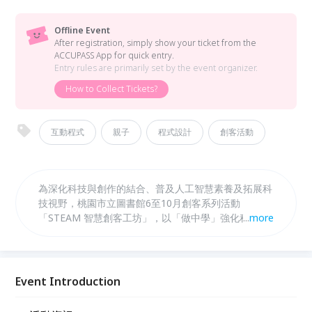
Offline Event
After registration, simply show your ticket from the
ACCUPASS App for quick entry.
Entry rules are primarily set by the event organizer.
How to Collect Tickets?
互動程式
親子
程式設計
創客活動
為深化科技與創作的結合、普及人工智慧素養及拓展科
技視野，桃園市立圖書館6至10月創客系列活動
「STEAM 智慧創客工坊」，以「做中學」強化程式邏
...
more
輯思維，課程從硬體連接到軟體編寫，主軸聚焦程式設
計、人工智慧(AI)應用與機器人等主題。 「PicoBoard
互動式遊戲設計」內容包含：智慧生活介紹；基礎硬體
連接、光線感應器與聲音感應器應用；互動式遊戲程式
Event Introduction
設計。