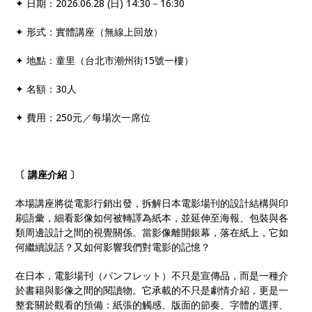
✦ 日期：2026.06.28 (日) 14:30－16:30
✦ 形式：實體講座（無線上回放）
✦ 地點：童里（台北市潮州街15號一樓）
✦ 名額：30人
✦ 費用：250元／每場次一席位
〔 講座介紹 〕
本場講座將從電影行銷出發，拆解日本電影場刊的設計結構與印
刷語彙，細看影像如何被轉譯為紙本，並延伸至海報、包裝與各
類周邊設計之間的視覺關係。當影像離開銀幕，落在紙上，它如
何繼續說話？又如何影響我們對電影的記憶？
在日本，電影場刊（パンフレット）不只是宣傳品，而是一種介
於書籍與影像之間的閱讀物。它承載的不只是劇情介紹，更是一
整套關於觀看的預備：紙張的觸感、版面的節奏、字體的選擇、