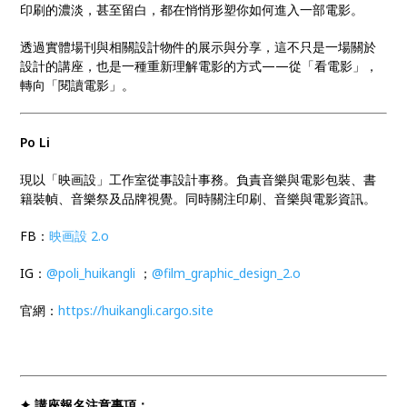
印刷的濃淡，甚至留白，都在悄悄形塑你如何進入一部電影。
透過實體場刊與相關設計物件的展示與分享，這不只是一場關於
設計的講座，也是一種重新理解電影的方式——從「看電影」，
轉向「閱讀電影」。
Po Li
現以「映画設」工作室從事設計事務。負責音樂與電影包裝、書
籍裝幀、音樂祭及品牌視覺。同時關注印刷、音樂與電影資訊。
FB：
映画設 2.o
IG：
@poli_huikangli
；
@
film_graphic_design_2.o
官網：
https://huikangli.cargo.site
✦ 講座報名注意事項：