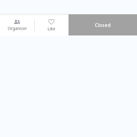
Closed
Organizer
Like
You may like
2026.08.15 (Sat) - 08.22 (Sat)
2026.08.15 (Sat) - 08
【親子手作體驗】哈東派對！
「共織宇宙」
比哈皮、東窩蕊
共織宇宙】 七
Taipei City
New Taipei Ci