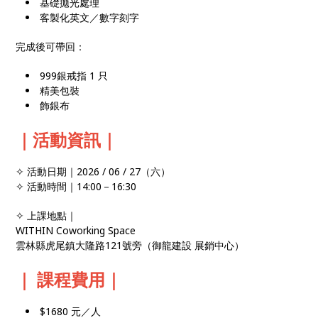
基礎拋光處理
客製化英文／數字刻字
完成後可帶回：
999銀戒指 1 只
精美包裝
飾銀布
｜活動資訊｜
✧ 活動日期｜2026 / 06 / 27（六）
✧ 活動時間｜14:00－16:30
✧ 上課地點｜
WITHIN Coworking Space
雲林縣虎尾鎮大隆路121號旁（御龍建設 展銷中心）
｜ 課程費用｜
$1680 元／人