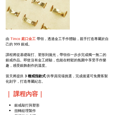
由
Tinco 庭口金工
帶領，透過金工手作體驗，親手打造專屬於自
己的 999 銀戒。
課程將從基礎敲打、塑形到拋光，帶領你一步步完成獨一無二的
銀戒作品。即使沒有金工經驗，也能在輕鬆的氛圍中享受手作樂
趣，感受銀飾創作的溫度。
當天將提供
3 種戒指款式
供學員現場挑選，完成後還可免費客製
化刻字，打造專屬紀念。
｜ 課程內容｜
銀戒敲打與塑形
扭轉紋理製作