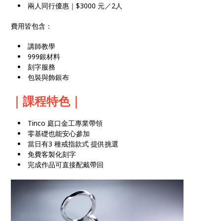
兩人同行優惠｜$3000 元／2人
費用皆包含：
講師教學
999銀材料
刻字服務
包裝與飾銀布
｜課程特色｜
Tinco 庭口金工專業帶領
零基礎也能安心參加
當日有3 種戒指款式 提供挑選
免費客製化刻字
完成作品可直接配戴帶回