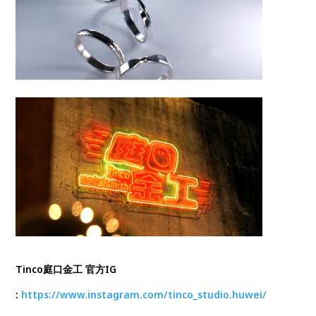
Tinco庭口金工 官方IG
:
https://www.instagram.com/tinco_studio.huwei/