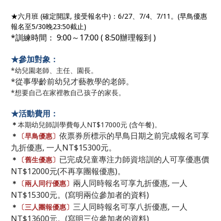
★六月班 (確定開課, 接受報名中)：6/27、7/4、7/11。(早鳥優惠
報名至5/30晚23:50截止)
*訓練時間： 9:00～17:00 ( 8:50辦理報到
)
★參加對象：
*幼兒園老師、主任、園長。
*從事學齡前幼兒才藝教學的老師。
*想要自己在家裡教自己孩子的家長。
★活動費用：
＊
本期幼兒師訓學費每人NT$17000元 (含午餐)。
依票券所標示的早鳥日期之前完成報名可享
＊
〔早鳥優惠〕
九折優惠, 一人NT$15300元。
已完成兒童專注力師資培訓的人可享優惠價
＊
〔舊生優惠〕
NT$12000元(不再享團報優惠)。
兩人同時報名可享九折優惠, 一人
＊
〔兩人同行優惠〕
NT$15300元。(寫明兩位參加者的資料)
三人同時報名可享八折優惠, 一人
＊
〔三人團報優惠〕
NT$13600元。(寫明三位參加者的資料)