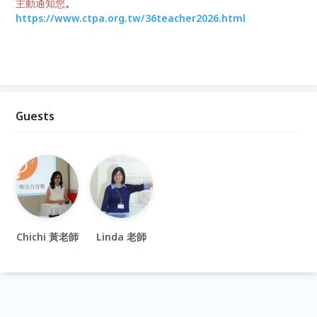
主動通知您
。
https://www.ctpa.org.tw/36teacher2026.html
Guests
Chichi 黃老師
Linda 老師