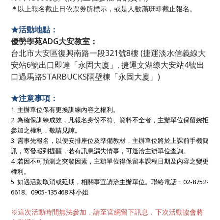
＊
以上報名截止日依票券所標示，或是人數滿班即截止報名
。
★活動地點：
優勢學苑ADG大安教室：
台北市大安區復興南路一段321號8樓 (捷運淡水信義線大
安站6號出口即達「永固大廈」, 捷運文湖線大安站4號出
口過馬路STARBUCKS隔壁棟「永固大廈」)
★注意事項
：
1. 主辦單位保有更換訓練內容之權利。
2. 為確保訓練成效，凡報名身份不符、資料不全者，主辦單位保留婉拒
參加之權利，敬請見諒。
3. 需事先報名，以便安排座位及準備教材，主辦單位將於上課前手機簡
訊，寄發報到提醒，若有訊息漏失情事，可逕洽主辦單位查詢。
4. 若因不可預測之突發因素，主辦單位得保留本課程日期及內容之變更
權利。
5. 如遇活動取消或延期，相關事宜請洽主辦單位。聯絡電話：02-8752-
6618、0905-135468 林小姐
※這次活動時間無法參加，請至官網留下訊息，下次活動協會將