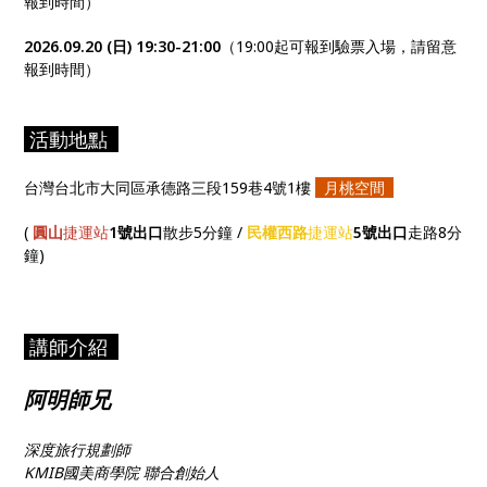
報到時間）
2026.09.20 (日) 19:30-21:00
（19:00起可報到驗票入場，請留意
報到時間）
活動地點
台灣台北市大同區承德路三段159巷4號1樓
月桃空間
(
圓山
捷運站
1號出口
散步5分鐘 /
民權西路
捷運站
5號出口
走路8分
鐘)
講師介紹
阿明師兄
深度旅行規劃師
KMIB國美商學院 聯合創始人