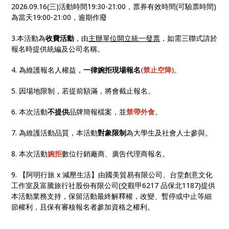
2026.09.16(三)活動時間19:30-21:00，票券有效時間(可驗票時間)
為當天19:00-21:00，逾期作廢
3.本活動為
收費活動
，由
主辦單位開立統一發票
，如需三聯式請於
報名時提供統編及公司名稱。
4. 為維護報名人權益，
一律婉拒現場報名
(禁止空降)
。
5. 因場地限制，若提前額滿，將會截止報名。
6. 本次活動
不提供
品牌簡報檔案，並
禁帶外食
。
7. 為維護活動品質，本活動
對象限制
為大學生及社會人士參與。
8. 本次活動
婉拒
數位行銷廠商、廣告代理商報名。
9. 【阿明行旅 x 減壓生活】由國美貿易有限公司、台堂創意文化
工作室及富騰旅行社股份有限公司(交觀甲6217 品保北1187)提供
本活動業務支持，保留活動最終解釋權，改變、暫停或中止等細
節權利，且保有審核報名者參加資格之權利。