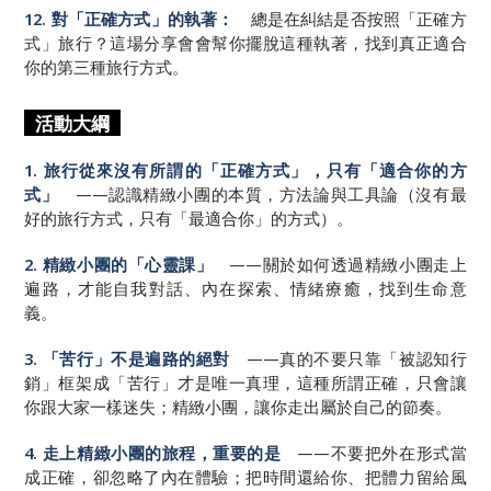
12. 對「正確方式」的執著：
總是在糾結是否按照「正確方
式」旅行？這場分享會會幫你擺脫這種執著，找到真正適合
你的第三種旅行方式。
活動大綱
1. 旅行從來沒有所謂的「正確方式」，只有「適合你的方
式」
——認識精緻小團的本質，方法論與工具論（沒有最
好的旅行方式，只有「最適合你」的方式）。
2. 精緻小團的「心靈課」
——關於如何透過精緻小團走上
遍路，才能自我對話、內在探索、情緒療癒，找到生命意
義。
3. 「苦行」不是遍路的絕對
——真的不要只靠「被認知行
銷」框架成「苦行」才是唯一真理，這種所謂正確，只會讓
你跟大家一樣迷失；精緻小團，讓你走出屬於自己的節奏。
4. 走上精緻小團的旅程，重要的是
——不要把外在形式當
成正確，卻忽略了內在體驗；把時間還給你、把體力留給風