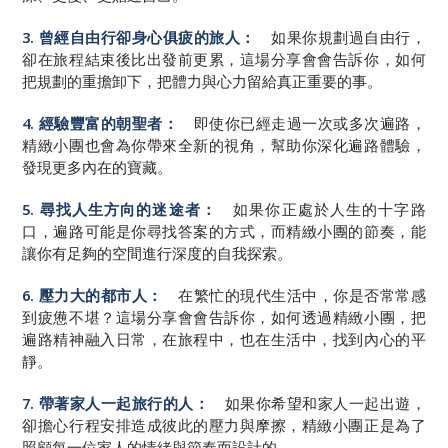
3. 曾經自由行卻身心俱疲的旅人：
如果你規劃過自由行，
卻在旅程結束後比出發前更累，這場分享會會告訴你，如何
把規劃的重擔卸下，把體力與心力留給真正重要的事。
4. 經驗豐富的朝聖者：
即使你已經走過一次或多次遍路，
精緻小團也會為你帶來全新的視角，幫助你深化遍路體驗，
發現更多內在的寶藏。
5. 尋找人生方向的迷途者：
如果你正處於人生的十字路
口，遍路可能是你尋找答案的方式，而精緻小團的節奏，能
讓你有足夠的空間進行深度的自我探索。
6. 壓力大的都市人：
在繁忙的現代生活中，你是否常常感
到疲憊不堪？這場分享會會告訴你，如何透過精緻小團，把
遍路精神融入日常，在旅程中，也在生活中，找到內心的平
靜。
7. 帶著家人一起旅行的人：
如果你希望和家人一起出遊，
卻擔心行程安排造成彼此的壓力與摩擦，精緻小團正是為了
照顧每一位家人的情緒與節奏而設計的。