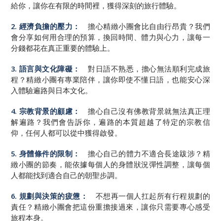
給你，讓你在有限的時間裡，獲得深刻的旅行體驗。
2. 經濟負擔的壓力：
擔心精緻小團會比自由行昂貴？我們
會分享如何用合理的預算，換回時間、體力與心力，讓每一
分錢都花在真正重要的體驗上。
3. 語言與文化障礙：
對日語不熟悉，擔心無法順利完成旅
程？精緻小團有專業陪伴，讓你即使不懂日語，也能安心深
入體驗遍路與日本文化。
4. 宗教背景的顧慮：
擔心自己沒有佛教背景就無法真正理
解遍路？我們會告訴你，遍路的本質超越了特定的宗教信
仰，任何人都可以從中獲得啟發。
5. 身體條件的限制：
擔心自己的體力不適合長途跋涉？精
緻小團的節奏，能依據每個人的身體狀況彈性調整，讓每個
人都能找到適合自己的朝聖步調。
6. 規劃與決策的疲憊：
不想再一個人扛起所有行程規劃的
責任？精緻小團會把這份重擔接過來，讓你只需要專心感受
旅程本身。