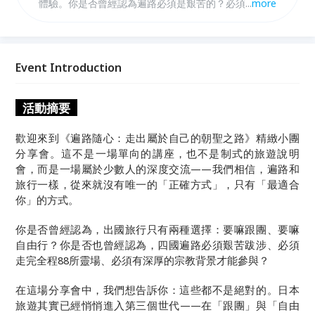
體驗。你是否曾經認為遍路必須是艱苦的？必須完成全
...
more
程88所靈場？必須有深厚的宗教背景？我們將告訴
你：這些都不是絕對的！真正的遍路，是一場屬於你自
己的心靈之旅。為什麼遍路沒有所謂的"正確方式"，只
有"適合你的方式"。如何將遍路轉化為一堂生動的"心
Event Introduction
靈課"，實現自我對話、內在探索和情緒療癒。為什
麼"苦行"不是遍路的絕對，如何避免陷入"被認知行
活動摘要
銷"的框架。如何在遍路中真正聆聽內心的聲音，找到
生命的意義。
歡迎來到《遍路隨心：走出屬於自己的朝聖之路》精緻小團
分享會。這不是一場單向的講座，也不是制式的旅遊說明
會，而是一場屬於少數人的深度交流——我們相信，遍路和
旅行一樣，從來就沒有唯一的「正確方式」，只有「最適合
你」的方式。
你是否曾經認為，出國旅行只有兩種選擇：要嘛跟團、要嘛
自由行？你是否也曾經認為，四國遍路必須艱苦跋涉、必須
走完全程88所靈場、必須有深厚的宗教背景才能參與？
在這場分享會中，我們想告訴你：這些都不是絕對的。日本
旅遊其實已經悄悄進入第三個世代——在「跟團」與「自由