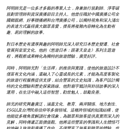
阿明師兄是一位多才多藝的專業人士，身兼旅行規劃師、淨零碳
規劃管理師和資深廣播節目主持人。他曾任職於中國廣播公司全
國鄉親網、好事聯播網和台灣廣播公司，以獨特視角和深入淺出
的表達方式贏得廣大聽眾喜愛，擅長將複雜內容轉化為生動有
趣、易於理解的故事。
對日本歷史有濃厚興趣的阿明師兄深入研究日本歷史變遷、社會
發展與皇室文化。他的《悠遊日本：跟著天皇走》系列主題遊
程，將觀察成果轉化為獨特的旅遊體驗，廣受好評。
同時，阿明師兄對「生活禪」的推崇與實踐，使他的旅遊設計不
僅富有文化內涵，還融入了心靈成長的元素，才能為高度客製化
的旅遊行程服務提供支撐，結合豐富的文史知識，為客戶設計獨
特的文化體驗和歷史探索路線。他對廟宇籤詩與卦頭故事的深入
運用，在生活中融入這些智慧，勸世勉人，鼓勵良善。
師兄的研究興趣廣泛，涵蓋文化、教育、兩岸關係、地方創生、
ESG以及台灣民俗信仰等多個領域。這種跨領域的知識結構，使
他能從多種角度解讀社會現象，為聽眾和旅客提供真實而深入的
見解，同時傳遞正面價值觀。他將這些豐富的學識和人生體悟巧
妙地融入旅遊和廣播工作中，不僅豐富了旅客和聽眾的體驗，也