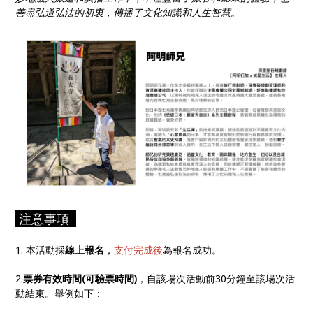
善盡弘道弘法的初衷，傳播了文化知識和人生智慧。
注意事項
1. 本活動採
線上報名
，
支付完成後
為報名成功。
2.
票券有效時間(可驗票時間)
，自該場次活動前30分鐘至該場次活
動結束。舉例如下：