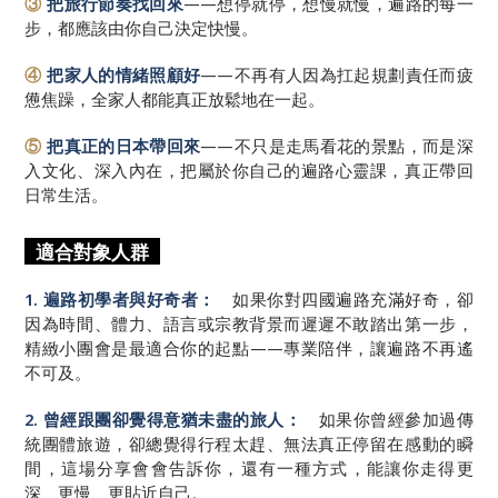
③
把旅行節奏找回來
——想停就停，想慢就慢，遍路的每一
步，都應該由你自己決定快慢。
④
把家人的情緒照顧好
——不再有人因為扛起規劃責任而疲
憊焦躁，全家人都能真正放鬆地在一起。
⑤
把真正的日本帶回來
——不只是走馬看花的景點，而是深
入文化、深入內在，把屬於你自己的遍路心靈課，真正帶回
日常生活。
適合對象人群
1. 遍路初學者與好奇者：
如果你對四國遍路充滿好奇，卻
因為時間、體力、語言或宗教背景而遲遲不敢踏出第一步，
精緻小團會是最適合你的起點——專業陪伴，讓遍路不再遙
不可及。
2. 曾經跟團卻覺得意猶未盡的旅人：
如果你曾經參加過傳
統團體旅遊，卻總覺得行程太趕、無法真正停留在感動的瞬
間，這場分享會會告訴你，還有一種方式，能讓你走得更
深、更慢、更貼近自己。