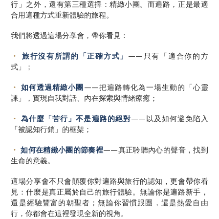
行」之外，還有第三種選擇：精緻小團。而遍路，正是最適
合用這種方式重新體驗的旅程。
我們將透過這場分享會，帶你看見：
・
旅行沒有所謂的「正確方式」
——只有「適合你的方
式」；
・
如何透過精緻小團
——把遍路轉化為一場生動的「心靈
課」，實現自我對話、內在探索與情緒療癒；
・
為什麼「苦行」不是遍路的絕對
——以及如何避免陷入
「被認知行銷」的框架；
・
如何在精緻小團的節奏裡
——真正聆聽內心的聲音，找到
生命的意義。
這場分享會不只會顛覆你對遍路與旅行的認知，更會帶你看
見：什麼是真正屬於自己的旅行體驗。無論你是遍路新手，
還是經驗豐富的朝聖者；無論你習慣跟團，還是熱愛自由
行，你都會在這裡發現全新的視角。