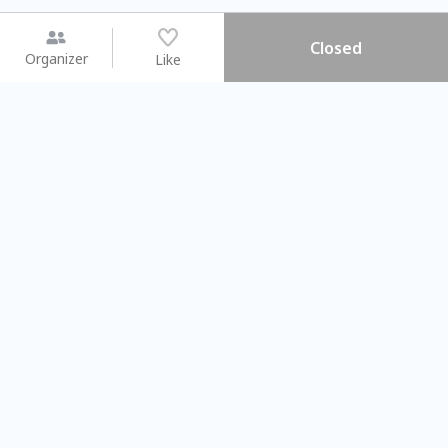
Closed
Organizer
Like
You may like
2026.08.15 (Sat) - 08.22 (Sat)
2026.08.15 (Sat) - 0
【親子手作體驗】哈東派對！
「共織宇宙」
比哈皮、東窩蕊
共織宇宙】 
Taipei City
New Taipei C
#
歡迎新手
834
7
#
植物生態瓶