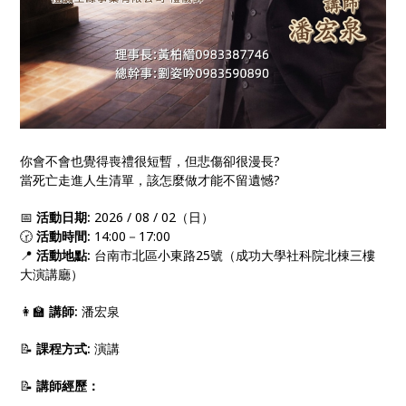
你會不會也覺得喪禮很短暫，但悲傷卻很漫長?
當死亡走進人生清單，該怎麼做才能不留遺憾?
📅
活動日期:
2026 / 08 / 02（日）
🕝
活動時間:
14:00－17:00
📍
活動地點:
台南市北區小東路25號（成功大學社科院北棟三樓
大演講廳）
👩‍🏫
講師:
潘宏泉
📝
課程方式:
演講
📝
講師經歷：