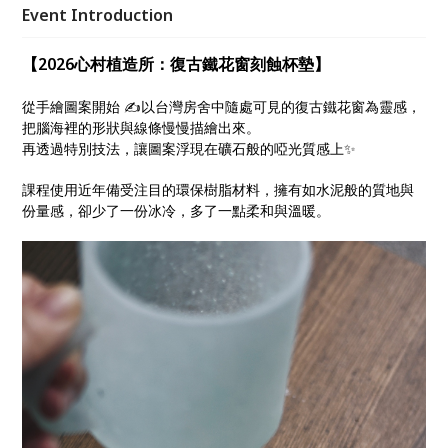
Event Introduction
【2026心村植造所：復古鐵花窗刻蝕杯墊】
從手繪圖案開始 ✍️以台灣房舍中隨處可見的復古鐵花窗為靈感，
把腦海裡的形狀與線條慢慢描繪出來。
再透過特別技法，讓圖案浮現在礦石般的啞光質感上✨
課程使用近年備受注目的環保樹脂材料，擁有如水泥般的質地與
份量感，卻少了一份冰冷，多了一點柔和與溫暖。