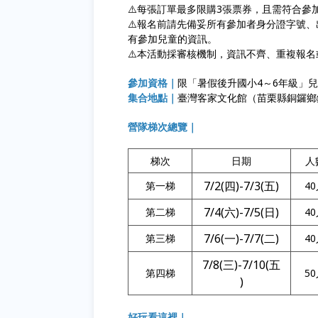
⚠️每張訂單最多限購3張票券，且需符合參
⚠️報名前請先備妥所有參加者身分證字號
有參加兒童的資訊。
⚠️本活動採審核機制，資訊不齊、重複報
參加資格｜
限「暑假後升國小4～6年級」
集合地點｜
臺灣客家文化館（苗栗縣銅鑼鄉
營隊梯次總覽｜
梯次
日期
人
7/2(四)-7/3(五)
第一梯
4
7/4(六)-7/5(日)
第二梯
4
7/6(一)-7/7(二)
第三梯
4
7/8(三)-7/10(
五
第四梯
5
)
好玩看這裡｜