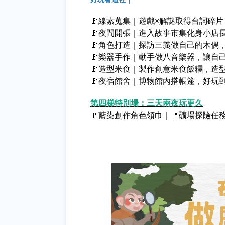
🚩線索蒐集｜遊戲×解謎取得台詞碎
🚩夜間開張｜進入故事市集化身小店
🚩角色打造｜探訪三義做自己的木偶
🚩樂器手作｜動手做八音樂器，讓自
🚩造型米食｜製作創意米食飯糰，造
🚩夜宿館舍｜博物館內搭帳篷，好玩
第四梯特別場：三天兩夜玩更久
🚩藍染創作角色領巾｜🚩礦場探險任