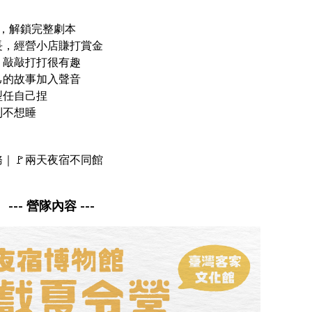
片，解鎖完整劇本
長，經營小店賺打賞金
，敲敲打打很有趣
己的故事加入聲音
型任自己捏
到不想睡
務｜🚩兩天夜宿不同館
--- 營隊內容 ---