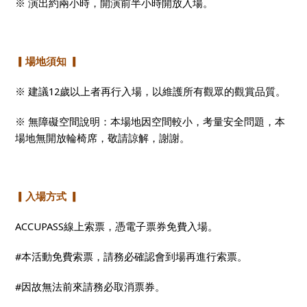
※ 演出約兩小時，開演前半小時開放入場。
▎場地須知 ▎
※ 建議12歲以上者再行入場，以維護所有觀眾的觀賞品質。
※
無障礙空間說明：本場地因空間較小，考量安全問題，本
場地無開放輪椅席，敬請諒解，謝謝。
▎入場方式 ▎
ACCUPASS
線上索票，憑電子票券免費入場。
#
本活動免費索票，請務必確認會到場再進行索票。
#
因故無法前來請務必取消票券。