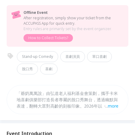
Offline Event
After registration, simply show your ticket from the
ACCUPASS App for quick entry.
Entry rules are primarily set by the event organizer.
How to Collect Tickets?
Stand-up Comedy
喜劇演員
單口喜劇
脫口秀
喜劇
「爺奶萬萬說」由弘道老人福利基金會策劃，攜手卡米
地喜劇俱樂部打造長者專屬的脫口秀舞台，透過幽默與
表達，翻轉大眾對高齡的刻板印象。2026年以《老朋
...
more
友，有點奇怪？》為主題，邀請歷屆精選長輩演員再次
登台，展開北中南東全台巡演；每一段故事，都是歲月
累積的觀點，每一次笑聲，都是世代之間的靠近。
Event Introduction