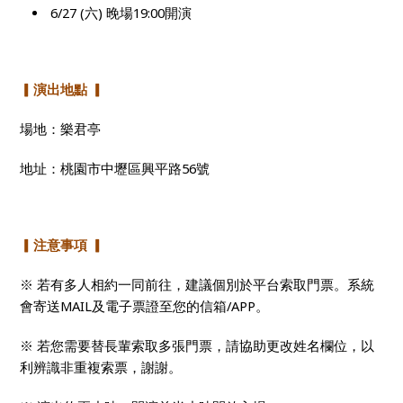
6/27 (
六) 晚場19:00開演
▎演出地點 ▎
場地：樂君亭
地址：桃園市中壢區興平路56號
▎注意事項 ▎
※ 若有多人相約一同前往，建議個別於平台索取門票。系統
會寄送MAIL及電子票證至您的信箱/APP。
※ 若您需要替長輩索取多張門票，請協助更改姓名欄位，以
利辨識非重複索票，謝謝。