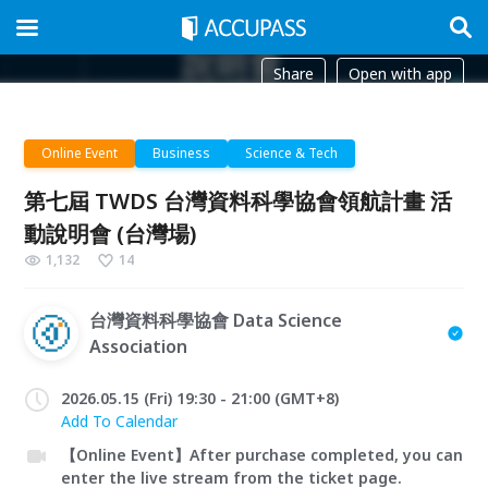
Share
Open with app
Online Event
Business
Science & Tech
第七屆 TWDS 台灣資料科學協會領航計畫 活
動說明會 (台灣場)
1,132
14
台灣資料科學協會 Data Science
Association
2026.05.15 (Fri) 19:30 - 21:00 (GMT+8)
Add To Calendar
【Online Event】After purchase completed, you can
enter the live stream from the ticket page.