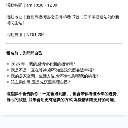
活動時間｜am 10:30 - 12:30
活動地址｜新北市板橋區松江街48巷17號〔江子翠捷運站2號/新
埔民生站〕
活動費用｜NT$1,280
報名前，先問問自己
✦ 2026 年，我的感情會有新的機會嗎?
✦ 我是不是一直在等待,卻不知道該怎麼靠近幸福?
✦ 我的居家空間、生活方位,會不會也影響我的桃花?
✦ 該主動出擊,還是先沉澱整理自己?
這堂課不會告訴你「一定會遇到誰」,
但會帶你看懂今年的趨勢、
自己的狀態,
並學會用更有意識的方式,為愛情創造更好的可能。