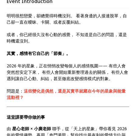
Event Introduction
明明很想戀愛，卻總覺得時機沒到。 看著身邊的人接連脫單，自
己卻一直在曖昧、卡關、或者反覆糾結。
或者，你已經很久沒有心動的感覺， 不知道是自己的問題，還是
時機還沒到。
其實，感情有它自己的「節奏」。
2026 年的星象，正在悄悄改變每個人的感情氛圍—— 有些人會
突然想安定下來， 有些人會開始重新整理過去的關係， 有些人會
遇到讓自己心動、糾結，甚至徹底改變感情模式的對象。
問題是：
這些變化是偶然，還是其實早就藏在今年的星象與能量
流動裡？
這堂課要帶你做的事
由
星心老師 × 小廣老師
聯手，從「天上的星象」帶你看見 2026
年的愛情趨勢，再用「奇門遁甲」幫你找出最有利的愛情方位與