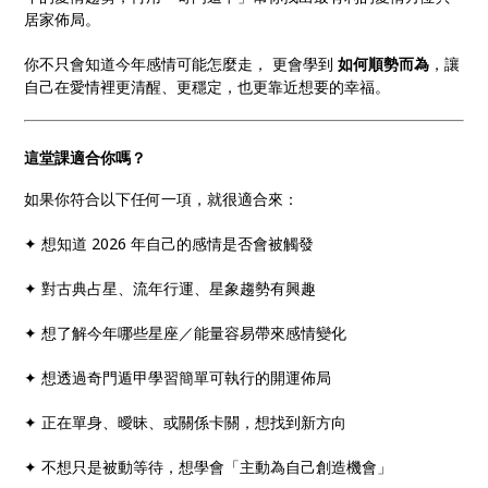
居家佈局。
你不只會知道今年感情可能怎麼走， 更會學到
如何順勢而為
，讓
自己在愛情裡更清醒、更穩定，也更靠近想要的幸福。
這堂課適合你嗎？
如果你符合以下任何一項，就很適合來：
✦ 想知道 2026 年自己的感情是否會被觸發
✦ 對古典占星、流年行運、星象趨勢有興趣
✦ 想了解今年哪些星座／能量容易帶來感情變化
✦ 想透過奇門遁甲學習簡單可執行的開運佈局
✦ 正在單身、曖昧、或關係卡關，想找到新方向
✦ 不想只是被動等待，想學會「主動為自己創造機會」