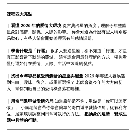
課程四大亮點
｜看懂 2026 年的愛情大環境
從古典占星的角度，理解今年整體
星象對感情、關係、人際的影響。 你會知道為什麼有些人特別容
易動心，有些人卻會開始整理舊有的感情課題。
｜學會什麼是「行運」
很多人聽過星座，卻不知道「行運」才是
真正影響當下狀態的關鍵。 這堂課會用最好理解的方式，帶你看
懂行運如何在愛情、人際、生活中製造觸發點。
｜找出今年容易被愛情觸發的星座與能量
2026 年哪些人容易遇
到告白、曖昧、復合、或重新選擇？ 老師會從今年的大方向切
入，幫你判斷自己的愛情機會落在哪裡。
｜用奇門遁甲做愛情佈局
知道趨勢還不夠，重點是「你可以怎麼
做」。 小廣老師會帶你學會簡單的奇門遁甲愛情佈局，從有利方
位、居家環境調整到日常可執行的方法。
把抽象的運勢，變成生
活中具體的行動。