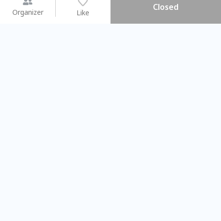
Closed
Organizer
Like
You may like
2026.08.15 (Sat) - 08.22 (Sat)
2026.08.15 (Sat) - 08
【親子手作體驗】哈東派對！
「共織宇宙」
比哈皮、東窩蕊
共織宇宙】 七
Taipei City
New Taipei C
#
歡迎新手
949
9
#
植物生態瓶