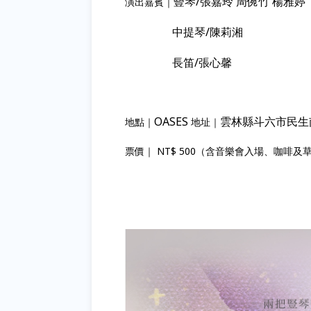
豎琴/張嘉玲 周倇竹 楊雅婷
演出嘉賓｜
中提琴/陳莉湘
長笛/張心馨
OASES
雲林縣斗六市民生
地點｜
地址｜
票價｜ NT$ 500（含音樂會入場、咖啡及