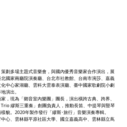
，策劃多場主題式音樂會，與國內優秀音樂家合作演出，展
臺北國家兩廳院演奏廳、台北市社教館、台南市涴莎、嘉義
文化中心家湖廳、雲科大雲泰表演廳、臺中國家歌劇院小劇
等地演出。
家，現為「鄉音室內樂團」團長，演出橫跨古典、跨界、
 Trio 繆斯三重奏」創團負責人，推動長笛、中提琴與豎琴
樣貌。2020年製作發行「繆斯･旅行」音樂演奏專輯。
中心、雲林縣平原社區大學、國立嘉義高中、雲林縣立蔦